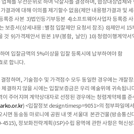
은 업체를 우선순위로 하여 낙찰자를 결정하며, 협상대상업체와
가결과에 대해 이의를 제기할수 없음(제안 내용평가결과 및 세
사업자등록증 사본 3)법인등기부등본 4)소프트웨어사업자 등록증 
보증서(상세내용 : 별첨 입찰제안 요청서 참조) 8)제안서 15부․제
을 것 9)가격제안서 원본 1부(봉함, 날인) 10) 청렴이행계약
에 의하여 입찰금액의 5%이상을 입찰 등록시에 납부하여야 함
효로 합니다.
 결정하며, 기술점수 및 가격점수 모두 동일한 경우에는 개찰장
을 체결하지 않을 시에는 입찰보증금은 우리 예술위에 귀속됩니
이 주어지며 계약상대자로 선정된 경우에는 청렴계약제를 준
rko.or.kr
) <입찰정보 designtimesp=9051>의 첨부파일
시면 동숭동 마로니에 공원 내 옛 서울대 본관건물(방송통신대
15), 정보화전략계획(ISP)수립 용역에 관한 사항은 혁신성과팀장