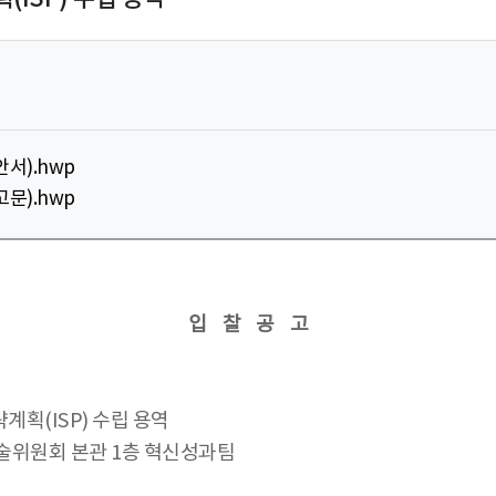
서).hwp
문).hwp
입 찰 공 고
계획(ISP) 수립 용역
예술위원회 본관 1층 혁신성과팀