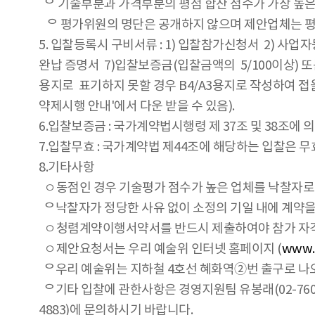
ᄋ 기술부분과 가격부분의 평점 합산 점수가 가장 높
ᄋ 평가위원의 명단은 공개하지 않으며 제안업체는 평
5. 입찰등록시 구비서류 : 1) 입찰참가신청서 2) 
완납 증명서 7)입찰보증금(입찰금액의 5/100이상) 또는 
용지로 표기하지 못할 경우 B4/A3용지로 작성하여 접
약제시행 안내'에서 다운 받을 수 있음).
6.입찰보증금 : 국가계약법시행령 제 37조 및 38조
7.입찰무효 : 국가계약법 제44조에 해당하는 입찰은 무
8.기타사항
ㅇ동점인 경우 기술평가 점수가 높은 업체를 낙찰자로
ᄋ낙찰자가 정당한 사유 없이 소정의 기일 내에 계약
ㅇ청렴계약이행서약서를 반드시 제출하여야 참가 자격
ㅇ제안요청서는 우리 예술위 인터넷 홈페이지 (
www.a
ᄋ우리 예술위는 지하철 4호선 혜화역②번 출구로 나오
ᄋ기타 입찰에 관한사항은 경영지원팀 유봉래(02-760-45
4883)에 문의하시기 바랍니다.