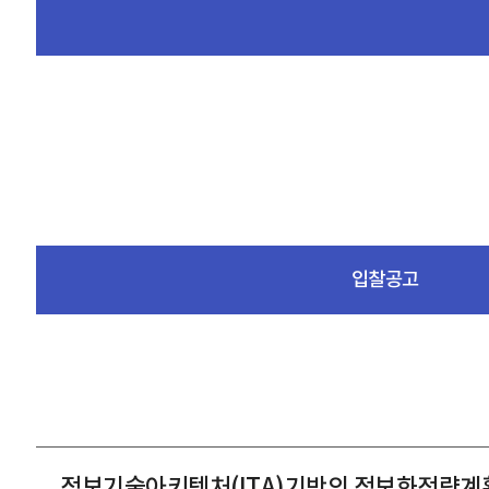
입찰공고
정보기술아키텍처(ITA)기반의 정보화전략계획(