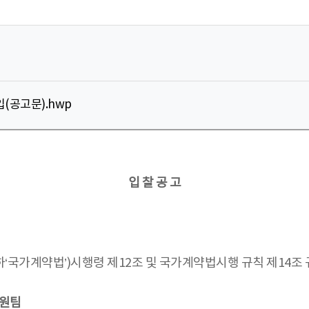
(공고문).hwp
입 찰 공 고
‘국가계약법’)시행령 제12조 및 국가계약법시행 규칙 제14조
영지원팀