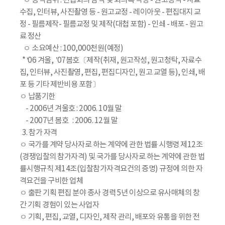
ㅇ 용역범위 : 편집회의 참석 및 회의록 작성 - 원고청탁 - 자료
수집, 인터뷰, 사진촬영 등 - 원고교정 - 레이아웃 - 편집대지 교
정 - 필름제작- 필름교정 및 제작(대첩 포함) - 인쇄 - 배포 - 원고
료 정산
ㅇ 소요예산 : 100,000천원(예정)
* ‘06 겨울, ’07봄호〔제작(취재, 원고작성, 원고청탁, 자료수
집, 인터뷰, 사진촬영, 편집, 편집디자인, 원고 교열 등), 인쇄, 배
포 등 기타 제반비용 포함〕
ㅇ 납품기한
- 2006년 겨울호 : 2006. 10월 말
- 2007년 봄호 : 2006. 12월 말
3. 참가 자격
ㅇ 국가를 계약 당사자로 하는 계약에 관한 법률 시행령 제12조
(경쟁입찰의 참가자격) 및 국가를 당사자로 하는 계약에 관한 법
률시행규칙 제14조(입찰참가자격요건의 증명) 규정에 의한 자
격요건을 구비한 업체
ㅇ 출판 기획 편집 분야 종사 경력 5년 이상으로 유사매체의 창
간 기획 경험이 있는 사업자
ㅇ 기획, 편집, 교열, 디자인, 제작 관리, 배포와 유통을 위한 전