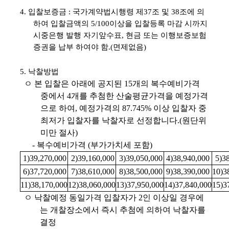
4. 입찰보증금 : 국가계약법시행령 제37조 및 38조에 의
하여 입찰금액의 5/100이상을 입찰등록 마감 시까지
시중은행 발행 자기앞수표, 현금 또는 이행보증보험
증권을 납부 하여야 함.(면제없음)
5. 낙찰방법
ㅇ 본 입찰은 아래에 공지된 15개의 복수예비가격
중에서 4개를 추첨한 산술평균가격을 예정가격
으로 하여, 예정가격의 87.745% 이상 입찰자 중
최저가 입찰자를 낙찰자로 선정합니다.(원단위
미만 절사)
- 복수예비가격 (부가가치세 포함)
1)39,270,000
2)39,160,000
3)39,050,000
4)38,940,000
5)38
6)37,720,000
7)38,610,000
8)38,500,000
9)38,390,000
10)3
11)38,170,000
12)38,060,000
13)37,950,000
14)37,840,000
15)3
ㅇ 낙찰예정 동일가격 입찰자가 2인 이상일 경우에
는 개찰장소에서 즉시 추첨에 의하여 낙찰자를
결정