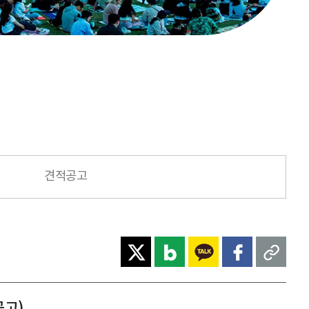
견적공고
공고)