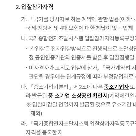
입찰참가자격
가. 「국가를 당사자로 하는 계약에 관한 법률(이하‘
국세·지방세 및 4대 보험에 대한 체납이 없는 업체
나. 국가종합전자조달시스템 입찰참가자격등록규정에 
본 입찰은 전자입찰방식으로 진행되므로 조달청전
정 공인인증기관의 인증서를 받은 후 입찰집행일 전일
미자격자가 고의로 입찰에 참가, 「국가계약법 시행
판단될 경우에는 관계규정에 따라 부정당업자로 
다. 「중소기업기본법」제2조에 따른
중소기업자
또
라 발급된
중
·
소기업
·
소상공인 확인서
(계약체결일까
※ 입찰마감일 전일까지 발급된 것으로 유효기간 내
제외)
라. 「국가종합전자조달시스템 입찰참가자격등록규정
자격을 등록한 자