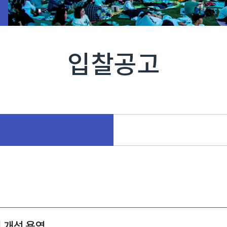
입찰공고
영 개선 용역