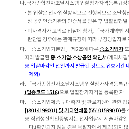
나. 국가종합전자조달시스템 입찰참가자격등록규정에 
본 입찰은 전자입찰방식으로 진행되므로 조달청전
정 공인인증기관의 인증서를 받은 후 입찰집행일 전일
미자격자가 고의로 입찰에 참가, 「국가계약법 시행
판단될 경우에는 관계규정에 따라 부정당업자로 
다. 「중소기업기본법」 제2조에 따른
중소기업자
또
따라 발급된
중·소기업·소상공인 확인서
(계약체결
※ 입찰마감일 전일까지 발급된 것으로 유효기간 내
제외)
라. 「국가종합전자조달시스템 입찰참가자격등록규정
(업종코드 1518)
으로 입찰참가자격을 등록한 자
마. 「중소기업제품 구매촉진 및 판로지원에 관한 법률
[(8014199001) 및 기타인쇄물(5510159901))
를 
※ 직접생산확인증명서는 전자입찰서 제출마감일 전
다.(확인되지 않을 경우 낙찰자에서 제외)되지 않