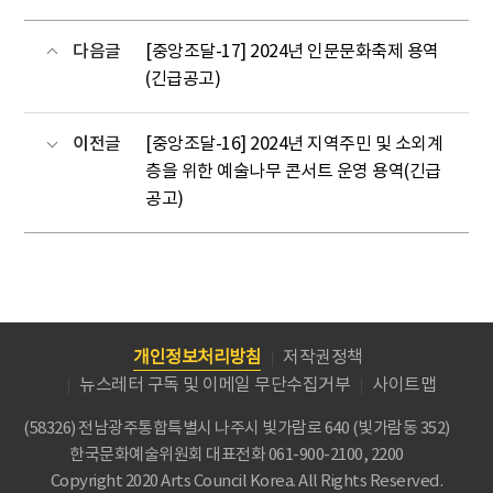
다음글
[중앙조달-17] 2024년 인문문화축제 용역
(긴급공고)
이전글
[중앙조달-16] 2024년 지역주민 및 소외계
층을 위한 예술나무 콘서트 운영 용역(긴급
공고)
개인정보처리방침
저작권정책
뉴스레터 구독 및 이메일 무단수집거부
사이트맵
(58326) 전남광주통합특별시 나주시 빛가람로 640 (빛가람동 352)
한국문화예술위원회
대표전화 061-900-2100, 2200
Copyright 2020 Arts Council Korea. All Rights Reserved.