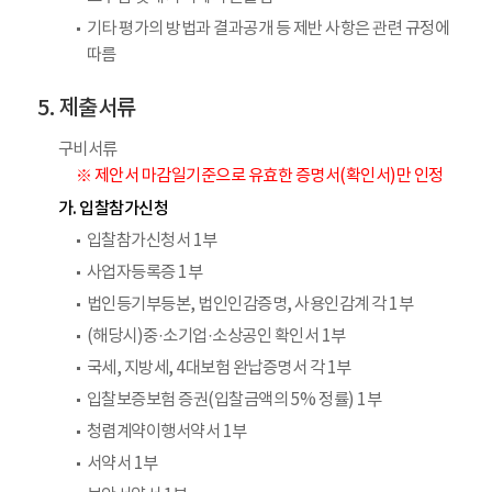
기타 평가의 방법과 결과공개 등 제반 사항은 관련 규정에
따름
제출서류
구비서류
※ 제안서 마감일기준으로 유효한 증명서(확인서)만 인정
가. 입찰참가신청
입찰참가신청서 1부
사업자등록증 1부
법인등기부등본, 법인인감증명, 사용인감계 각 1부
(해당시)중·소기업·소상공인 확인서 1부
국세, 지방세, 4대보험 완납증명서 각 1부
입찰보증보험 증권(입찰금액의 5% 정률) 1부
청렴계약이행서약서 1부
서약서 1부