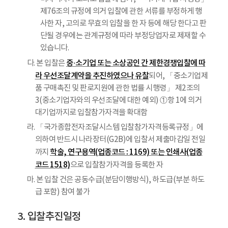
제76조의 규정에 의거 입찰에 관한 서류를 부정하게 행
사한 자, 고의로 무효의 입찰을 한 자 등에 해당 한다고 판
단될 경우에는 관계규정에 따라 부정당업자로 제재할 수
있습니다.
중·소기업 또는 소상공인 간 제한경쟁입찰에 따
다. 본 입찰은
라 우선조달계약을 추진하였으나 유찰
되어, 「중소기업제
품 구매촉진 및 판로지원에 관한 법률 시행령」 제2조의
3(중소기업자와의 우선조달에 대한 예외) ①항 1에 의거
대기업까지로 입찰참가자격을 확대함
라. 「국가종합전자조달시스템 입찰참가자격등록규정」에
의하여 반드시 나라장터(G2B)에 입찰서 제출마감일 전일
학술, 연구용역(업종코드 : 1169) 또는 인쇄사(업종
까지
코드 1518)
으로 입찰참가자격을 등록한 자
마. 본 입찰 건은 공동수급(분담이행방식), 하도급(부분 하도
급 포함) 참여 불가
입찰추진일정