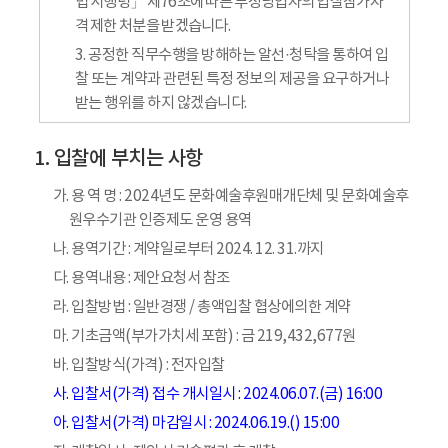
법 시행령」 제76조에 따른 부정당업자의 입찰참가자
격 제한 처분을 받겠습니다.
3. 공정한 직무수행을 방해하는 알선·청탁을 통하여 입
찰 또는 계약과 관련된 특정 정보의 제공을 요구하거나
받는 행위를 하지 않겠습니다.
입찰에 부치는 사항
가. 용 역 명 : 2024년도 문화예술후원매개단체 및 문화예술후
원우수기관 인증제도 운영 용역
나. 용역기간 : 계약일로부터 2024. 12. 31.까지
다. 용역내용 : 제안요청서 참조
라. 입찰방법 : 일반경쟁 / 총액입찰 협상에의한 계약
마. 기초금액(부가가치세 포함) : 금 219,432,677원
바. 입찰방식(가격) : 전자입찰
사. 입찰서(가격) 접수 개시일시 : 2024.06.07.(금) 16:00
아. 입찰서(가격) 마감일시 : 2024.06.19.() 15:00