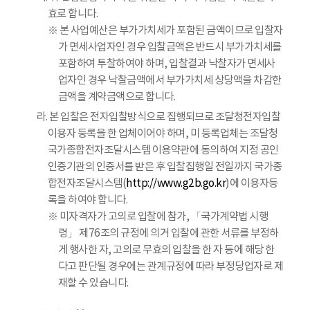
효로 합니다.
※ 본 사업예산은 부가가치세가 포함된 금액이므로 입찰자
가 면세사업자인 경우 입찰금액은 반드시 부가가치세를
포함하여 투찰하여야 하며, 입찰결과 낙찰자가 면세사
업자인 경우 낙찰금액에서 부가가치세 상당액을 차감한
금액을 계약금액으로 합니다.
라. 본 입찰은 전자입찰방식으로 집행되므로 조달청전자입찰
이용자 등록을 한 업체이어야 하며, 미 등록업체는 조달청
국가종합전자조달시스템 이용약관에 동의하여 지정 공인
인증기관의 인증서를 받은 후 입찰집행일 전일까지 국가종
합전자조달시스템(
http://www.g2b.go.kr
)에 이용자등
록을 하여야 합니다.
※ 미자격자가 고의로 입찰에 참가, 「국가계약법 시행
령」 제76조의 규정에 의거 입찰에 관한 서류를 부정하
게 행사한 자, 고의로 무효의 입찰을 한 자 등에 해당 한
다고 판단될 경우에는 관계규정에 따라 부정당업자로 제
재할 수 있습니다.