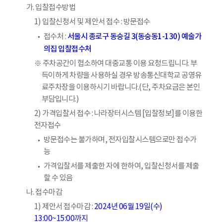
가. 입찰접수방법
1) 입찰신청서 및 제안서 접수 : 방문접수
서울시 종로구 동숭길 3(동숭동1-130) 예술가
접수처 :
의집 입찰접수처
※ 주차공간이 협소하여 대중교통 이용 요청드립니다. 부
득이하게 차량을 사용하실 경우 방송통신대학교 공영유
료주차장을 이용하시기 바랍니다.(단, 주차요금은 본인
부담입니다.)
2) 가격입찰서 접수 : 나라장터시스템 [입찰정보]를 이용한
전자접수
방문접수는 불가하며, 전자입찰시스템으로만 접수가
능
가격입찰서를 제출한 자에 한하여, 입찰신청서를 제출
할 수 있음
나. 접수마감
1) 제안서 접수마감 :
2024년 06월 19일(수)
13:00~15:00까지