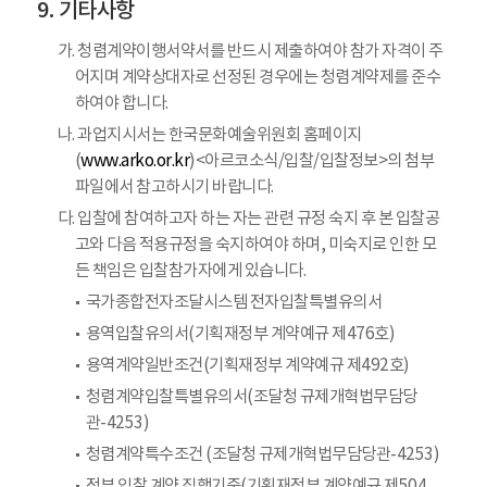
기타사항
가. 청렴계약이행서약서를 반드시 제출하여야 참가 자격이 주
어지며 계약상대자로 선정된 경우에는 청렴계약제를 준수
하여야 합니다.
나. 과업지시서는 한국문화예술위원회 홈페이지
(
www.arko.or.kr
)<아르코소식/입찰/입찰정보>의 첨부
파일에서 참고하시기 바랍니다.
다. 입찰에 참여하고자 하는 자는 관련 규정 숙지 후 본 입찰공
고와 다음 적용규정을 숙지하여야 하며, 미숙지로 인한 모
든 책임은 입찰참가자에게 있습니다.
국가종합전자조달시스템 전자입찰특별유의서
용역입찰유의서(기획재정부 계약예규 제476호)
용역계약일반조건(기획재정부 계약예규 제492호)
청렴계약입찰특별유의서(조달청 규제개혁법무담당
관-4253)
청렴계약특수조건 (조달청 규제개혁법무담당관-4253)
정부 입찰 계약 집행기준(기획재정부 계약예규 제504