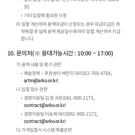
호)
기타 입찰에 필요한 사항
라. 일할 계산하여 용역대금이 산정되는 경우 대금지급은 계
약체결 후 실제 용역 제공일수에 따라 일할 계산하여 지급
합니다.
문의처(※ 응대가능시간 : 10:00 ~ 17:00)
가. 용역 내용 및 평가 관련
예술정책‧후원센터 백연미 대리(02-760-4784,
artm@arko.or.kr
)
나. 입찰 접수 관련
경영지원팀 김 정 과장(061-900-2173,
contract@arko.or.kr
)
경영지원팀 이송재 대리(061-900-2172,
contract@arko.or.kr
)
다. 가격입찰서 시스템 제출관련