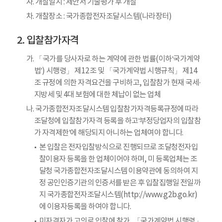
자. 개찰일시 : 제안서 기술평가 후 개찰
차. 개찰장소 : 국가종합전자조달시스템(나라장터)
입찰참가자격
가. 「국가를 당사자로 하는 계약에 관한 법률(이하‘국가계약
법’) 시행령」 제12조 및 「국가계약법 시행규칙」 제14
조 규정에 의한 자격요건을 구비하고, 입찰참가 현재 국세·
지방세 및 4대 보험에 대한 체납이 없는 업체
나. 국가종합전자조달시스템 입찰참가자격등록규정에 따라
조달청에 입찰참가자격 등록을 하고‘부정당업자의 입찰참
가 자격제한’에 해당되지 아니하는 업체여야 합니다.
본 입찰은 전자입찰방식으로 진행되므로 조달청전자입
찰이용자 등록을 한 업체이어야 하며, 미 등록업체는 조
달청 국가종합전자조달시스템 이용약관에 동의하여 지
정 공인인증기관의 인증서를 받은 후 입찰집행일 전일까
지 국가종합전자조달시스템(http://www.g2b.go.kr)
에 이용자등록을 하여야 합니다.
미자격자가 고의로 입찰에 참가, 「국가계약법 시행령」