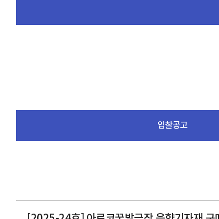
입찰공고
[2025-24호] 아르코꿈밭극장 음향기자재 구