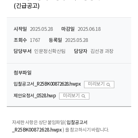
(긴급공고)
시작일
2025.05.28
마감일
2025.06.18
조회수
1767
등록일
2025.05.28
담당부서
인문정신확산팀
담당자
김선경 과장
첨부파일
입찰공고서_R25BK00872628.hwpx
미리보기
제안요청서_0528.hwp
미리보기
자세한 사항은 상단 붙임파일(
입찰공고서
_R25BK00872628.hwpx
) 을 참고하시기 바랍니다.