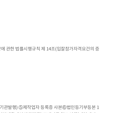
약에 관한 법률시행규칙 제 14조(입찰참가자격요건의 증
기관발행) ⑤제작업자 등록증 사본⑥법인등기부등본 1