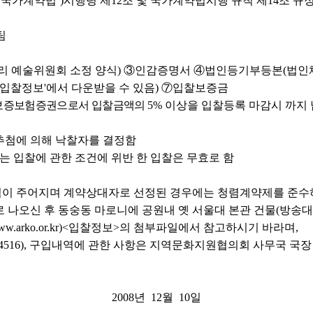
‘국가계약법’)시행령 제12조 및 국가계약법시행 규칙 제14조 규
원팀
우리 예술위원회 소정 양식) ③인감증명서 ④법인등기부등본(법인체
찰정보'에서 다운받을 수 있음) ⑦입찰보증금
 이행보증보험증권으로서 입찰금액의
5% 이상을 입찰등록 마감시 까지
추첨에 의해 낙찰자를 결정함
 또는 입찰에 관한 조건에 위반 한 입찰은 무효로 함
 주어지며 계약상대자로 선정된 경우에는 청렴계약제를 준수
 나오신 후 동숭동 마로니에 공원내 옛 서울대 본관 건물(방송대
arko.or.kr)<입찰정보>의 첨부파일에서 참고하시기 바라며,
516), 구입내역에 관한 사항은 지역문화지원협의회 사무국 국장 민
2008년 12월 10일