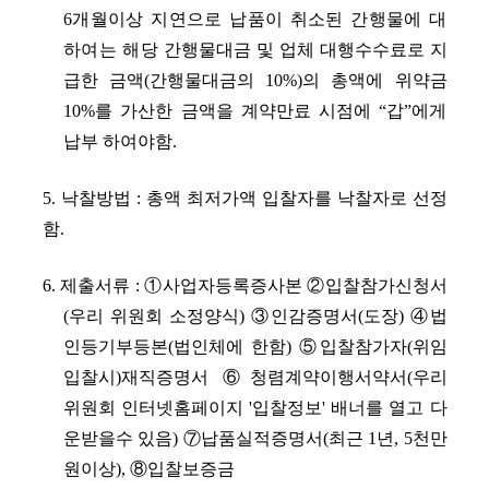
6개월이상 지연으로 납품이 취소된 간행물에 대
하여는 해당 간
행물대금 및 업체 대행수수료로 지
급한 금액(간행물대금의 10%)의 총액에 위약금
10%를 가산한 금액을 계약만료 시점에 “갑”에게
납부 하여야함.
5. 낙찰방법 : 총액 최저가액 입찰자를 낙찰자로 선정
함.
6. 제출서류 : ①사업자등록증사본 ②입찰참가신청서
(우리 위원회 소정양식) ③인감증명서(도장) ④법
인등기부등본(법인체에 한함) ⑤입찰참가자(위임
입찰시)재직증명서 ⑥청렴계약이행서약서(우리
위원회 인터넷홈페이지 '입찰정보' 배너를 열고 다
운받을수 있음) ⑦납품실적증명서(최근 1년, 5천만
원이상), ⑧입찰보증금