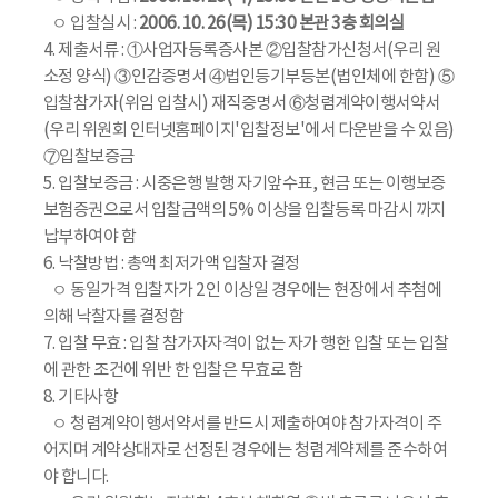
ㅇ 입찰실시 :
2006. 10. 26(목) 15:30 본관 3층 회의실
4. 제출서류 : ①사업자등록증사본 ②입찰참가신청서(우리 원
소정 양식) ③인감증명서 ④법인등기부등본(법인체에 한함) ⑤
입찰참가자(위임 입찰시) 재직증명서 ⑥청렴계약이행서약서
(우리 위원회 인터넷홈페이지'입찰정보'에서 다운받을 수 있음)
⑦입찰보증금
5. 입찰보증금 : 시중은행 발행 자기앞수표, 현금 또는 이행보증
보험증권으로서 입찰금액의 5% 이상을 입찰등록 마감시 까지
납부하여야 함
6. 낙찰방법 : 총액 최저가액 입찰자 결정
ㅇ 동일가격 입찰자가 2인 이상일 경우에는 현장에서 추첨에
의해 낙찰자를 결정함
7. 입찰 무효 : 입찰 참가자자격이 없는 자가 행한 입찰 또는 입찰
에 관한 조건에 위반 한 입찰은 무효로 함
8. 기타사항
ㅇ 청렴계약이행서약서를 반드시 제출하여야 참가자격이 주
어지며 계약상대자로 선정된 경우에는 청렴계약제를 준수하여
야 합니다.