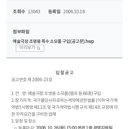
조회수
13043
등록일
2006.10.16
첨부파일
예술극장 조명용 특수 소모품 구입(공고문).hwp
미리보기
입 찰 공 고
공고번호 제 2006-23호
1. 건 명 : 예술극장 조명용 소모품(램프 등 66종)구입
2. 참가자격 : 국가를당사자로하는계약에관한법률 (이하‘국가계
약법’)시행령 제12조 및 국가계약법시행 규칙 제14조 규정에 의
한 자격요건을 구비한 업체
3. 일정 및 장소
ㅇ 등록마감 :
2006. 10. 26(목) 15:00 본관 1층 경영지원팀