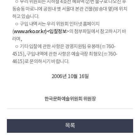
ㅇ 우리 위원회는 지하철 4호선 혜화역 ②번 출구로 나오신 후
동숭동 마로니에 공원내 옛 서울대 본관 건물(방송대 옆)에 위치
하고 있습니다.
ㅇ 구입 내역서는 우리 위원회 인터넷 홈페이지
(
www.arko.or.kr)<입찰정보
>의 첨부파일에서 참고하시기 바
라며,
ㅇ 기타 입찰에 관한 사항은 경영지원팀 유봉래(☏760-
4515), 구입내역에 관한 사항은 예술극장 최형오(☏760-
4615)로 문의하시기 바랍니다.
2006년 10월 16일
한국문화예술위원회 위원장
목록