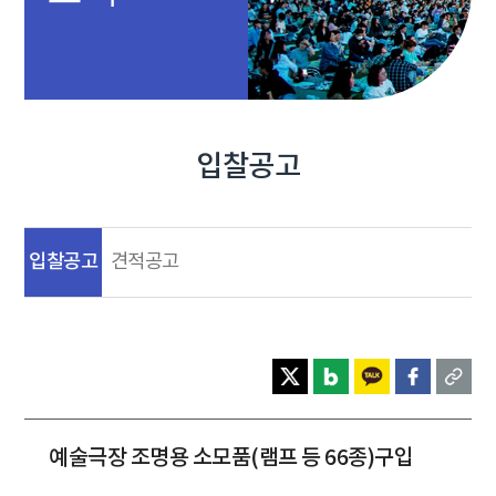
입찰공고
입찰공고
견적공고
예술극장 조명용 소모품(램프 등 66종)구입