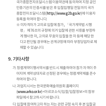
국가종합전자조달시스템 이용약관에 동의하여 지정 공인
인증기관의 인증서를 받은 후 입찰집행일 전일까지 국가
종합전자조달시스템(
http://www.g2b.go.kr
)에 이용자
등록을 하여야 합니다.
※ 미자격자가 고의로 입찰에 참가, 「국가계약법 시행
령」 제76조의 규정에 의거 입찰에 관한 서류를 부정하
게 행사한 자, 고의로 무효의 입찰을 한 자 등에 해당 한
다고 판단될 경우에는 관계규정에 따라 부정당업자로 제
재할 수 있습니다.
기타사항
가. 청렴계약이행서약서를 반드시 제출하여야 참가 자격이 주
어지며 계약상대자로 선정된 경우에는 청렴계약제를 준수
하여야 합니다.
나. 과업지시서는 한국문화예술위원회 홈페이지
(
www.arko.or.kr
)<아르코소식/입찰/입찰정보>의 첨부
파일에서 참고하시기 바랍니다.
다. 입찰에 참여하고자 하는 자는 관련 규정 숙지 후 본 입찰공