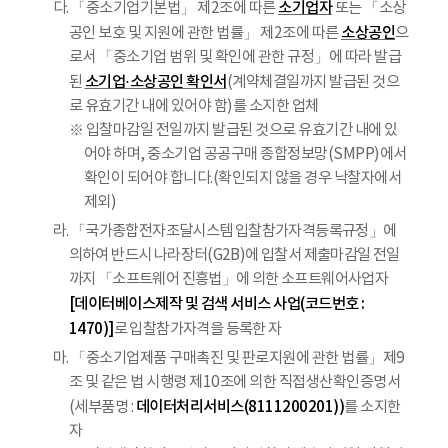
소기업자
다. 「중소기업기본법」 제2조에 따른
또는 「소상
소상공인
공인 보호 및 지원에 관한 법률」 제2조에 따른
으
로서 「중소기업 범위 및 확인에 관한 규정」에 따라 발급
소기업·소상공인 확인서
된
(계약체결일까지 발급된 것으
로 유효기간 내에 있어야 함)를 소지한 업체
※ 입찰마감일 전일까지 발급된 것으로 유효기간 내에 있
어야 하며, 중소기업 공공구매 종합정보망(SMPP)에서
확인이 되어야 합니다.(확인되지 않을 경우 낙찰자에서
제외)
라. 「국가종합전자조달시스템 입찰참가자격등록규정」에
의하여 반드시 나라장터(G2B)에 입찰서 제출마감일 전일
까지 「소프트웨어 진흥법」에 의한 소프트웨어사업자
[데이터베이스제작 및 검색 서비스 사업(코드번호 :
1470)]
로 입찰참가자격을 등록한 자
마. 「중소기업제품 구매촉진 및 판로지원에 관한 법률」제9
조 및 같은 법 시행령 제10조에 의한 직접생산확인증명서
데이터처리서비스(8111200201))
(세부품명 :
를 소지한
자