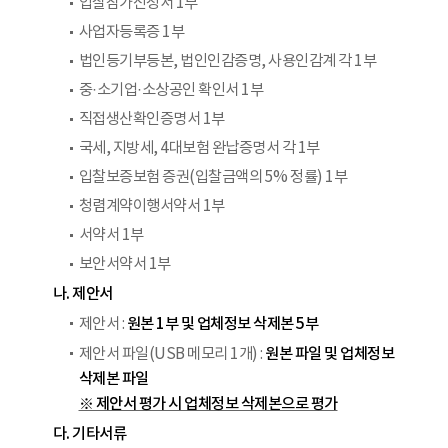
입찰참가신청서 1부
사업자등록증 1부
법인등기부등본, 법인인감증명, 사용인감계 각 1부
중·소기업·소상공인 확인서 1부
직접생산확인증명서 1부
국세, 지방세, 4대보험 완납증명서 각 1부
입찰보증보험 증권(입찰금액의 5% 정률) 1부
청렴계약이행서약서 1부
서약서 1부
보안서약서 1부
나. 제안서
원본 1부 및 업체정보 삭제본 5부
제안서 :
원본 파일 및 업체정보
제안서 파일(USB 메모리 1개) :
삭제본 파일
※ 제안서 평가 시 업체정보 삭제본으로 평가
다. 기타서류