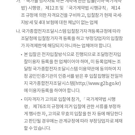
가. 「국가를 당사자로 하는 계약에 관한 법률(이하‘국가계약
법’) 시행령」 제12조 및 「국가계약법 시행규칙」 제14
조 규정에 의한 자격요건을 구비하고, 입찰참가 현재 국세·
지방세 및 4대 보험에 대한 체납이 없는 업체
나. 국가종합전자조달시스템 입찰참가자격등록규정에 따라
조달청에 입찰참가자격 등록을 하고 ‘부정당업자의 입찰참
가 자격제한’에 해당되지 아니하는 업체여야 합니다.
본 입찰은 전자입찰방식으로 진행되므로 조달청전자입
찰이용자 등록을 한 업체이어야 하며, 미 등록업체는 조
달청 국가종합전자조달시스템 이용약관에 동의하여 지
정 공인인증기관의 인증서를 받은 후 입찰집행일 전일까
지 국가종합전자조달시스템(http://www.g2b.go.kr)
에 이용자등록을 하여야 합니다.
미자격자가 고의로 입찰에 참가, 「국가계약법 시행
령」 제76조의 규정에 의거 입찰에 관한 서류를 부정하
게 행사한 자, 고의로 무효의 입찰을 한 자 등에 해당한다
고 판단될 경우에는 관계규정에 따라 부정당업자로 제재
할 수 있습니다.