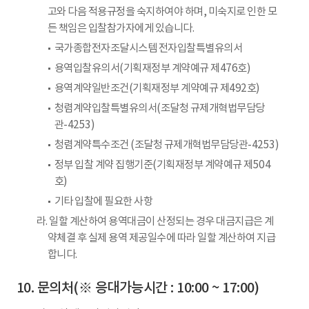
고와 다음 적용규정을 숙지하여야 하며, 미숙지로 인한 모
든 책임은 입찰참가자에게 있습니다.
국가종합전자조달시스템 전자입찰특별유의서
용역입찰유의서(기획재정부 계약예규 제476호)
용역계약일반조건(기획재정부 계약예규 제492호)
청렴계약입찰특별유의서(조달청 규제개혁법무담당
관-4253)
청렴계약특수조건 (조달청 규제개혁법무담당관-4253)
정부 입찰 계약 집행기준(기획재정부 계약예규 제504
호)
기타 입찰에 필요한 사항
라. 일할 계산하여 용역대금이 산정되는 경우 대금지급은 계
약체결 후 실제 용역 제공일수에 따라 일할 계산하여 지급
합니다.
문의처(※ 응대가능시간 : 10:00 ~ 17:00)