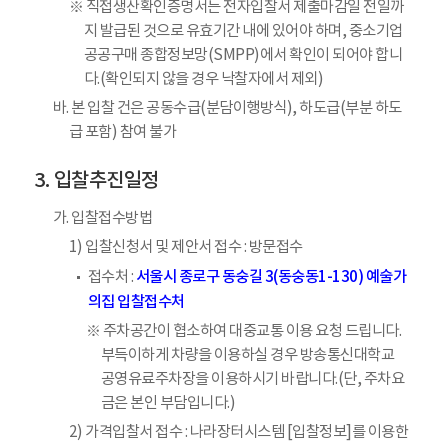
※ 직접생산확인증명서는 전자입찰서 제출마감일 전일까
지 발급된 것으로 유효기간 내에 있어야 하며, 중소기업
공공구매 종합정보망(SMPP)에서 확인이 되어야 합니
다.(확인되지 않을 경우 낙찰자에서 제외)
바. 본 입찰 건은 공동수급(분담이행방식), 하도급(부분 하도
급 포함) 참여 불가
입찰추진일정
가. 입찰접수방법
1) 입찰신청서 및 제안서 접수 : 방문접수
서울시 종로구 동숭길 3(동숭동1-130) 예술가
접수처 :
의집 입찰접수처
※ 주차공간이 협소하여 대중교통 이용 요청 드립니다.
부득이하게 차량을 이용하실 경우 방송통신대학교
공영유료주차장을 이용하시기 바랍니다.(단, 주차요
금은 본인 부담입니다.)
2) 가격입찰서 접수 : 나라장터시스템 [입찰정보]를 이용한