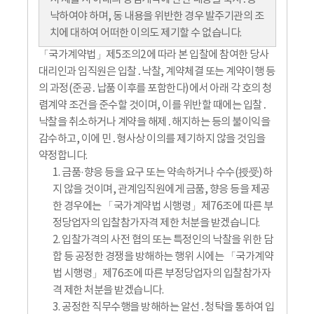
낙하여야 하며, 동 내용을 위반한 경우 발주기관의 조
치에 대하여 어떠한 이의도 제기할 수 없습니다.
「국가계약법」제5조의2에 따라 본 입찰에 참여한 당사
대리인과 임직원은 입찰․낙찰, 계약체결 또는 계약이행 등
의 과정(준공․납품 이후를 포함한다)에서 아래 각 호의 청
렴계약 조건을 준수할 것이며, 이를 위반할 때에는 입찰․
낙찰을 취소하거나 계약을 해제․해지하는 등의 불이익을
감수하고, 이에 민․형사상 이의를 제기하지 않을 것임을
약정합니다.
1. 금품·향응 등을 요구 또는 약속하거나 수수(授受)하
지 않을 것이며, 관계임직원에게 금품, 향응 등을 제공
한 경우에는 「국가계약법 시행령」제76조에 따른 부
정당업자의 입찰참가자격 제한 처분을 받겠습니다.
2. 입찰가격의 사전 협의 또는 특정인의 낙찰을 위한 담
합 등 공정한 경쟁을 방해하는 행위 시에는 「국가계약
법 시행령」제76조에 따른 부정당업자의 입찰참가자
격 제한 처분을 받겠습니다.
3. 공정한 직무수행을 방해하는 알선․청탁을 통하여 입