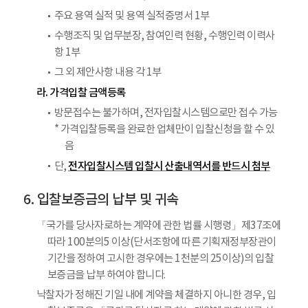
주요 용역 실적 및 용역 실적증명서 1부
수행조직 및 업무분장, 참여인력 현황, 수행인력 이력사
항 1부
그 외 제안사항 내용 각 1부
라. 가격입찰 금액등록
방문접수는 불가하며, 전자입찰시스템으로만 접수 가능
* 가격입찰등록을 완료한 업체만이 입찰신청을 할 수 있
음
전자입찰시스템 입찰시 산출내역서를 반드시 첨부
단,
입찰보증금의 납부 및 귀속
「국가를 당사자로하는 계약에 관한 법률 시행령」제37조에
따라 100분의5 이상(단서조항에 따른 기획재정부장관이
기간을 정하여 고시한 경우에는 1천분의 25이상)의 입찰
보증금을 납부 하여야 합니다.
낙찰자가 정해진 기일 내에 계약을 체결하지 아니한 경우, 입