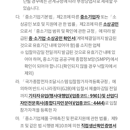
단될 경우에는 관계규정에 따라 부정당업자로 제재할 수
있습니다.
중소기업자
다. 「중소기업기본법」제2조에 따른
또는「소
소상공인
상공인 보호 및 지원에 관 한 법률」제2조에 따른
으로서「중소기업 범위 및 확인에 관한 규정」에 따라 발
중·소기업·소상공인 확인서
급된
(계약체결일까지 발급된
것으로 유효기간 내에 있어야 함)를 소지한 업체
※ 입찰마감일 전일까지 발급된 것으로 유효기간 내에 있
어야 하며, 중소기업 공공구매 종합정보망(SMPP)에서
확인이 되어야 합니다.(확인되지 않을 경우 낙찰자에서
제외)
라. 「국가종합전자조달시스템 입찰참가자격등록규정」에
의하여 반드시 나라장터(G2B)에 입찰서 제출마감일 전일
기타자유업(행사대행업)(업종코드 : 9901)및 산업디
까지
자인전문회사(종합디자인분야)(업종코드 : 4444)
로 입찰
참가자격을 등록한 자
마. 「중소기업제품 구매촉진 및 판로지원에 관한 법률」제9
직접생산확인증명서
조 및 같은 법 시행령 제10조에 의한