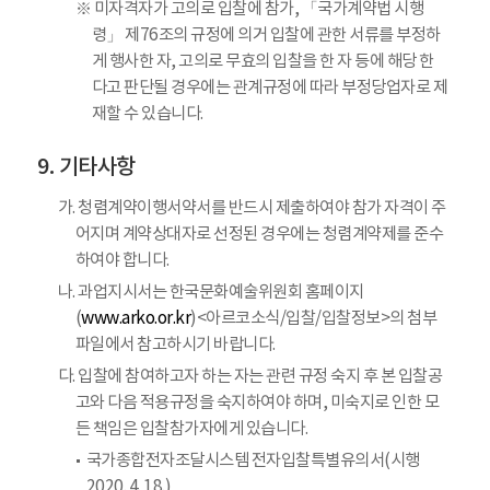
※ 미자격자가 고의로 입찰에 참가, 「국가계약법 시행
령」 제76조의 규정에 의거 입찰에 관한 서류를 부정하
게 행사한 자, 고의로 무효의 입찰을 한 자 등에 해당 한
다고 판단될 경우에는 관계규정에 따라 부정당업자로 제
재할 수 있습니다.
기타사항
가. 청렴계약이행서약서를 반드시 제출하여야 참가 자격이 주
어지며 계약상대자로 선정된 경우에는 청렴계약제를 준수
하여야 합니다.
나. 과업지시서는 한국문화예술위원회 홈페이지
(
www.arko.or.kr
)<아르코소식/입찰/입찰정보>의 첨부
파일에서 참고하시기 바랍니다.
다. 입찰에 참여하고자 하는 자는 관련 규정 숙지 후 본 입찰공
고와 다음 적용규정을 숙지하여야 하며, 미숙지로 인한 모
든 책임은 입찰참가자에게 있습니다.
국가종합전자조달시스템 전자입찰특별유의서(시행
2020. 4. 18.)