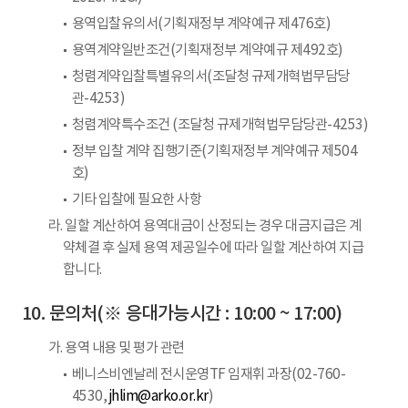
용역입찰유의서(기획재정부 계약예규 제476호)
용역계약일반조건(기획재정부 계약예규 제492호)
청렴계약입찰특별유의서(조달청 규제개혁법무담당
관-4253)
청렴계약특수조건 (조달청 규제개혁법무담당관-4253)
정부 입찰 계약 집행기준(기획재정부 계약예규 제504
호)
기타 입찰에 필요한 사항
라. 일할 계산하여 용역대금이 산정되는 경우 대금지급은 계
약체결 후 실제 용역 제공일수에 따라 일할 계산하여 지급
합니다.
문의처(※ 응대가능시간 : 10:00 ~ 17:00)
가. 용역 내용 및 평가 관련
베니스비엔날레 전시운영TF 임재휘 과장(02-760-
4530,
jhlim@arko.or.kr
)