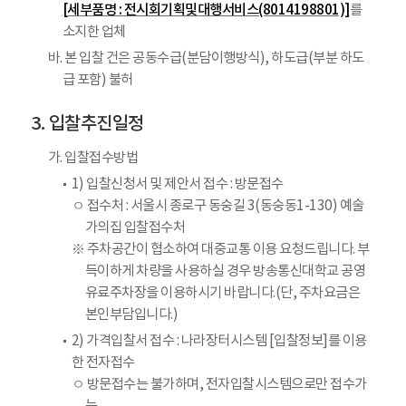
[세부품명 : 전시회기획및대행서비스(8014198801)]
를
소지한 업체
바. 본 입찰 건은 공동수급(분담이행방식), 하도급(부분 하도
급 포함) 불허
입찰추진일정
가. 입찰접수방법
1) 입찰신청서 및 제안서 접수 : 방문접수
ㅇ 접수처 : 서울시 종로구 동숭길 3(동숭동1-130) 예술
가의집 입찰접수처
※ 주차공간이 협소하여 대중교통 이용 요청드립니다. 부
득이하게 차량을 사용하실 경우 방송통신대학교 공영
유료주차장을 이용하시기 바랍니다.(단, 주차요금은
본인부담입니다.)
2) 가격입찰서 접수 : 나라장터시스템 [입찰정보]를 이용
한 전자접수
ㅇ 방문접수는 불가하며, 전자입찰시스템으로만 접수가