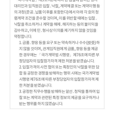
「국가계약법」제5조의2에 따라 본 입찰에 참여한 당사
대리인과 임직원은 입찰․낙찰, 계약체결 또는 계약이행 등
의 과정(준공․납품 이후를 포함한다)에서 아래 각 호의 청
렴계약 조건을 준수할 것이며, 이를 위반할 때에는 입찰․
낙찰을 취소하거나 계약을 해제․해지하는 등의 불이익을
감수하고, 이에 민․형사상 이의를 제기하지 않을 것임을
약정합니다.
1. 금품․향응 등을 요구 또는 약속하거나 수수(授受)하
지 않을 것이며, 관계임직원에게 금품, 향응 등을 제공
한 경우에는 「국가계약법 시행령」제76조에 따른 부
정당업자의 입찰참가자격 제한 처분을 받겠습니다.
2. 입찰가격의 사전 협의 또는 특정인의 낙찰을 위한 담
합 등 공정한 경쟁을 방해하는 행위 시에는 국가계약법
시행령 제76조에 따른 부정당업자의 입찰참가자격 제
한 처분을 받겠습니다.
3. 공정한 직무수행을 방해하는 알선․청탁을 통하여 입
찰 또는 계약과 관련된 특정 정보의 제공을 요구하거나
받는 행위를 하지 않겠습니다.