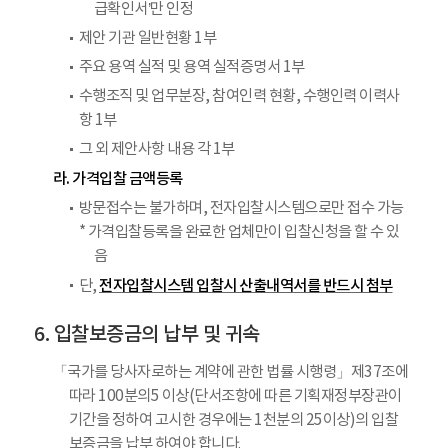
급확인서’만 인정
제안 기관 일반현황 1부
주요 용역 실적 및 용역 실적증명서 1부
수행조직 및 업무분장, 참여인력 현황, 수행인력 이력사
항 1부
그 외 제안사항 내용 각 1부
라. 가격입찰 금액등록
방문접수는 불가하며, 전자입찰시스템으로만 접수 가능
* 가격입찰등록을 완료한 업체만이 입찰신청을 할 수 있
음
전자입찰시스템 입찰시 산출내역서를 반드시 첨부
단,
입찰보증금의 납부 및 귀속
「국가를 당사자로하는 계약에 관한 법률 시행령」제37조에
따라 100분의5 이상(단서조항에 따른 기획재정부장관이
기간을 정하여 고시한 경우에는 1천분의 25이상)의 입찰
보증금을 납부 하여야 합니다.