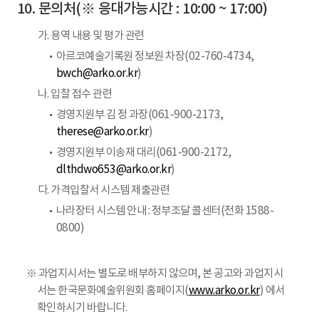
문의처(※ 응대가능시간 : 10:00 ~ 17:00)
가. 용역 내용 및 평가 관련
아르코예술기록원 정보원 차장(02-760-4734,
bwch@arko.or.kr
)
나. 입찰 접수 관련
경영지원부 김 정 과장(061-900-2173,
therese@arko.or.kr
)
경영지원부 이송재 대리(061-900-2172,
dlthdwo653@arko.or.kr
)
다. 가격입찰서 시스템 제출관련
나라장터 시스템 안내 : 정부조달 콜센터(전화 1588-
0800)
※ 과업지시서는 별도로 배부하지 않으며, 본 공고와 과업지시
서는 한국문화예술위원회 홈페이지(
www.arko.or.kr
) 에서
확인하시기 바랍니다.