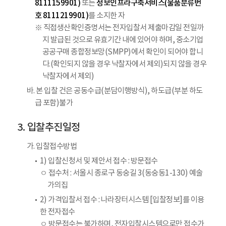
8111159901)
정보인프라구축서비스(물품분류번
또는
호 8111219901)
를 소지한 자
※ 직접생산확인증명서는 전자입찰서 제출마감일 전일까
지 발급된 것으로 유효기간 내에 있어야 하며, 중소기업
공공구매 종합정보망(SMPP)에서 확인이 되어야 합니
다.(확인되지 않을 경우 낙찰자에서 제외)되지 않을 경우
낙찰자에서 제외)
바. 본 입찰 건은 공동수급(분담이행방식), 하도급(부분 하도
급 포함)불가
입찰추진일정
가. 입찰접수방법
1) 입찰신청서 및 제안서 접수 : 방문접수
ㅇ 접수처 : 서울시 종로구 동숭길 3(동숭동1-130) 예술
가의집
2) 가격입찰서 접수 : 나라장터시스템 [입찰정보]를 이용
한 전자접수
ㅇ 방문접수는 불가하며, 전자입찰시스템으로만 접수가