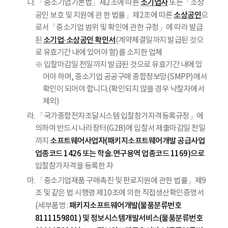
소기업자
다. 「중소기업기본법」제2조에 따른
또는「소상
소상공인
공인 보호 및 지원에 관 한 법률」제2조에 따른
으
로서「중소기업 범위 및 확인에 관한 규정」에 따라 발급
소기업·소상공인 확인서
된
(계약체결일까지 발급된 것으
로 유효기간 내에 있어야 함)를 소지한 업체
※ 입찰마감일 전일까지 발급된 것으로 유효기간 내에 있
어야 하며, 중소기업 공공구매 종합정보망(SMPP)에서
확인이 되어야 합니다.(확인되지 않을 경우 낙찰자에서
제외)
라. 「국가종합전자조달시스템 입찰참가자격등록규정」에
의하여 반드시 나라장터(G2B)에 입찰서 제출마감일 전일
소프트웨어사업자(패키지소프트웨어개발 공급사업
까지
업종코드 1426 또는 학술.연구용역 업종코드 1169)으로
입찰참가자격을 등록한 자
마. 「중소기업제품 구매촉진 및 판로지원에 관한 법률」제9
조 및 같은 법 시행령 제10조에 의한 직접생산확인증명서
패키지소프트웨어개발(물품분류번호
(세부품명 :
8111159801) 및 정보시스템개발서비스(물품분류번호