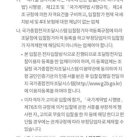
가. 「국가를 당사자로 하는 계약에 관한 법률(이하‘국가계약
법’) 시행령」 제12조 및 「국가계약법 시행규칙」 제14
조 규정에 의한 자격요건을 구비하고, 입찰참가 현재 국세·
지방세 및 4대 보험에 대한 체납이 없는 업체
나. 국가종합전자조달시스템 입찰참가자격등록규정에 따라
조달청에 입찰참가자격 등록을 하고‘부정당업자의 입찰참
가 자격제한’에 해당되지 아니하는 업체여야 합니다.
본 입찰은 전자입찰방식으로 진행되므로 조달청전자입
찰이용자 등록을 한 업체이어야 하며, 미 등록업체는 조
달청 국가종합전자조달시스템 이용약관에 동의하여 지
정 공인인증기관의 인증서를 받은 후 입찰집행일 전일까
지 국가종합전자조달시스템(http://www.g2b.go.kr)
에 이용자등록을 하여야 합니다.
미자격자가 고의로 입찰에 참가, 「국가계약법 시행령」
제76조의 규정에 의거 입찰에 관한 서류를 부정하게 행
사한 자, 고의로 무효의 입찰을 한 자 등에 해당 한다고 판
단될 경우에는 관계규정에 따라 부정당업자로 제재할 수
있습니다.