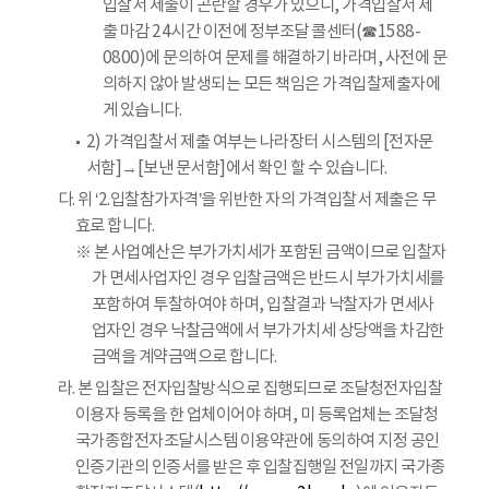
입찰서 제출이 곤란할 경우가 있으니, 가격입찰서 제
출 마감 24시간 이전에 정부조달 콜센터(☎1588-
0800)에 문의하여 문제를 해결하기 바라며, 사전에 문
의하지 않아 발생되는 모든 책임은 가격입찰제출자에
게 있습니다.
2) 가격입찰서 제출 여부는 나라장터 시스템의 [전자문
서함]→[보낸 문서함]에서 확인 할 수 있습니다.
다. 위 ‘2.입찰참가자격’을 위반한 자의 가격입찰서 제출은 무
효로 합니다.
※ 본 사업예산은 부가가치세가 포함된 금액이므로 입찰자
가 면세사업자인 경우 입찰금액은 반드시 부가가치세를
포함하여 투찰하여야 하며, 입찰결과 낙찰자가 면세사
업자인 경우 낙찰금액에서 부가가치세 상당액을 차감한
금액을 계약금액으로 합니다.
라. 본 입찰은 전자입찰방식으로 집행되므로 조달청전자입찰
이용자 등록을 한 업체이어야 하며, 미 등록업체는 조달청
국가종합전자조달시스템 이용약관에 동의하여 지정 공인
인증기관의 인증서를 받은 후 입찰집행일 전일까지 국가종