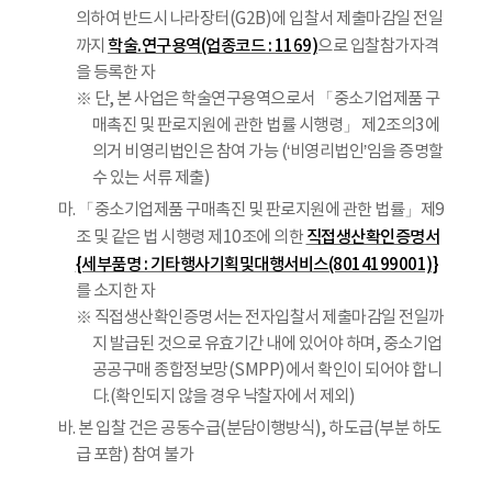
의하여 반드시 나라장터(G2B)에 입찰서 제출마감일 전일
학술.연구용역(업종코드 : 1169)
까지
으로 입찰참가자격
을 등록한 자
※ 단, 본 사업은 학술연구용역으로서 「중소기업제품 구
매촉진 및 판로지원에 관한 법률 시행령」 제2조의3에
의거 비영리법인은 참여 가능 (‘비영리법인’임을 증명할
수 있는 서류 제출)
마. 「중소기업제품 구매촉진 및 판로지원에 관한 법률」제9
직접생산확인증명서
조 및 같은 법 시행령 제10조에 의한
{세부품명 : 기타행사기획및대행서비스(8014199001)}
를 소지한 자
※ 직접생산확인증명서는 전자입찰서 제출마감일 전일까
지 발급된 것으로 유효기간 내에 있어야 하며, 중소기업
공공구매 종합정보망(SMPP)에서 확인이 되어야 합니
다.(확인되지 않을 경우 낙찰자에서 제외)
바. 본 입찰 건은 공동수급(분담이행방식), 하도급(부분 하도
급 포함) 참여 불가