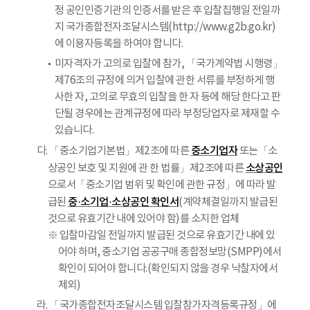
정 공인인증기관의 인증서를 받은 후 입찰집행일 전일까
지 국가종합전자조달시스템(http://www.g2b.go.kr)
에 이용자등록을 하여야 합니다.
미자격자가 고의로 입찰에 참가, 「국가계약법 시행령」
제76조의 규정에 의거 입찰에 관한 서류를 부정하게 행
사한 자, 고의로 무효의 입찰을 한 자 등에 해당 한다고 판
단될 경우에는 관계규정에 따라 부정당업자로 제재할 수
있습니다.
중소기업자
다. 「중소기업기본법」제2조에 따른
또는「소
소상공인
상공인 보호 및 지원에 관 한 법률」제2조에 따른
으로서「중소기업 범위 및 확인에 관한 규정」에 따라 발
중·소기업·소상공인 확인서
급된
(계약체결일까지 발급된
것으로 유효기간 내에 있어야 함)를 소지한 업체
※ 입찰마감일 전일까지 발급된 것으로 유효기간 내에 있
어야 하며, 중소기업 공공구매 종합정보망(SMPP)에서
확인이 되어야 합니다.(확인되지 않을 경우 낙찰자에서
제외)
라. 「국가종합전자조달시스템 입찰참가자격등록규정」에