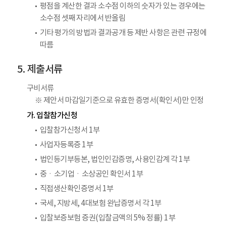
평점을 계산한 결과 소수점 이하의 숫자가 있는 경우에는
소수점 셋째 자리에서 반올림
기타 평가의 방법과 결과공개 등 제반 사항은 관련 규정에
따름
제출서류
구비서류
※ 제안서 마감일기준으로 유효한 증명서(확인서)만 인정
가. 입찰참가신청
입찰참가신청서 1부
사업자등록증 1부
법인등기부등본, 법인인감증명, 사용인감계 각 1부
중ㆍ소기업ㆍ소상공인 확인서 1부
직접생산확인증명서 1부
국세, 지방세, 4대보험 완납증명서 각 1부
입찰보증보험 증권(입찰금액의 5% 정률) 1부