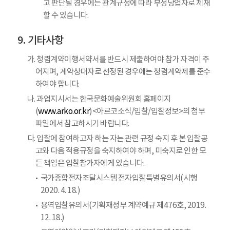
고 판단될 경우에는 관계규정에 따라 부정당업자로 제재
할 수 있습니다.
기타사항
가. 청렴계약이행서약서를 반드시 제출하여야 참가 자격이 주
어지며, 계약상대자로 선정된 경우에는 청렴계약제를 준수
하여야 합니다.
나. 과업지시서는 한국문화예술위원회 홈페이지
(
www.arko.or.kr
)<아르코소식/입찰/입찰정보>의 첨부
파일에서 참고하시기 바랍니다.
다. 입찰에 참여하고자 하는 자는 관련 규정 숙지 후 본 입찰공
고와 다음 적용규정을 숙지하여야 하며, 미숙지로 인한 모
든 책임은 입찰참가자에게 있습니다.
국가종합전자조달시스템 전자입찰특별유의서(시행
2020. 4. 18.)
용역입찰유의서(기획재정부 계약예규 제476호, 2019.
12. 18.)