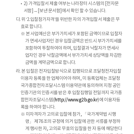
2) 가격입찰서 제출 여부는 나라장터 시스템의 [전자문
서함]→[보낸 문서함]에서 확인 할 수 있습니다.
다. 위 ‘2.입찰참가자격’을 위반한 자의 가격입찰서 제출은 무
효로 합니다.
※ 본 사업예산은 부가가치세가 포함된 금액이므로 입찰자
가 면세사업자인 경우 입찰금액은 반드시 부가가치세를
포함하여 투찰하여야 하며, 입찰결과 낙찰자가 면세사
업자인 경우 낙찰금액에서 부가가치세 상당액을 차감한
금액을 계약금액으로 합니다.
라. 본 입찰은 전자입찰방식으로 집행되므로 조달청전자입찰
이용자 등록을 한 업체이어야 하며, 미 등록업체는 조달청
국가종합전자조달시스템 이용약관에 동의하여 지정 공인
인증기관의 인증서를 받은 후 입찰집행일 전일까지 국가종
합전자조달시스템(
http://www.g2b.go.kr
)에 이용자등
록을 하여야 합니다.
※ 미자격자가 고의로 입찰에 참가, 「국가계약법 시행
령」 제76조의 규정에 의거 입찰에 관한 서류를 부정하
게 행사한 자, 고의로 무효의 입찰을 한 자 등에 해당한다