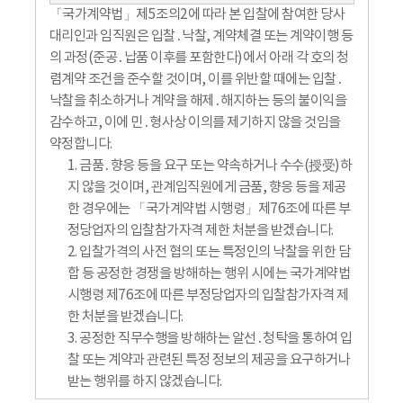
「국가계약법」제5조의2에 따라 본 입찰에 참여한 당사
대리인과 임직원은 입찰․낙찰, 계약체결 또는 계약이행 등
의 과정(준공․납품 이후를 포함한다)에서 아래 각 호의 청
렴계약 조건을 준수할 것이며, 이를 위반할 때에는 입찰․
낙찰을 취소하거나 계약을 해제․해지하는 등의 불이익을
감수하고, 이에 민․형사상 이의를 제기하지 않을 것임을
약정합니다.
1. 금품․향응 등을 요구 또는 약속하거나 수수(授受)하
지 않을 것이며, 관계임직원에게 금품, 향응 등을 제공
한 경우에는 「국가계약법 시행령」제76조에 따른 부
정당업자의 입찰참가자격 제한 처분을 받겠습니다.
2. 입찰가격의 사전 협의 또는 특정인의 낙찰을 위한 담
합 등 공정한 경쟁을 방해하는 행위 시에는 국가계약법
시행령 제76조에 따른 부정당업자의 입찰참가자격 제
한 처분을 받겠습니다.
3. 공정한 직무수행을 방해하는 알선․청탁을 통하여 입
찰 또는 계약과 관련된 특정 정보의 제공을 요구하거나
받는 행위를 하지 않겠습니다.