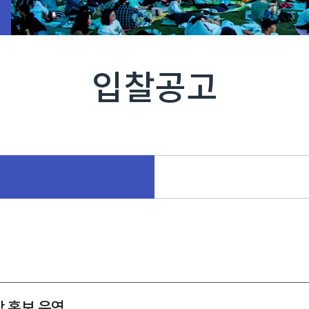
입찰공고
합 홍보 운영