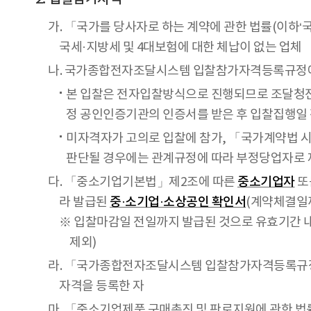
가. 「국가를 당사자로 하는 계약에 관한 법률(이하‘
국세·지방세 및 4대보험에 대한 체납이 없는 업체
나. 국가종합전자조달시스템 입찰참가자격등록규정에 
본 입찰은 전자입찰방식으로 진행되므로 조달청전
정 공인인증기관의 인증서를 받은 후 입찰집행일 전일
미자격자가 고의로 입찰에 참가, 「국가계약법 시행
판단될 경우에는 관계규정에 따라 부정당업자로 
다. 「중소기업기본법」제2조에 따른
중소기업자
또
라 발급된
중·소기업·소상공인 확인서
(계약체결일까
※ 입찰마감일 전일까지 발급된 것으로 유효기간 내
제외)
라. 「국가종합전자조달시스템 입찰참가자격등록규정
자격을 등록한 자
마. 「중소기업제품 구매촉진 및 판로지원에 관한 법률