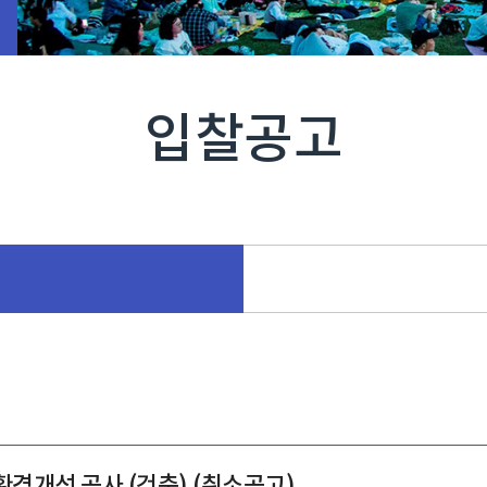
입찰공고
 환경개선 공사 (건축) (취소공고)