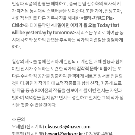
인상파 작품의 환영을 해체하고, 중국 관념 산수화의 역사적 켜
가 제거된 동시대적 스펙터클을 보여준다. 또한 기아, 전쟁고아,
사회적 범죄를 다룬 기록사진을 해체한
<플라-차일드 Pla-
Child>
와 타이틀작인
<내일이면 어제가 될 오늘 Today that
will be yesterday by tomorrow>
시리즈는 우리로 하여금 동
시대 사회와 문화의 단면을 추적하는 작가의 치열함을 경험하게
한다.
일상의 재료를 통해 철저하게 실험되고 계산된 매체 활용과 함께
이번 전시가 주목하는 노련한 작가의
감각적 문화 ‘비틀기’
는 또
다른 수사학적 공간을 창출하여 관객에게 새로운 정서를 전달할
것이다. 황인기 작가의 대표적 작품들과 함께 신작, 미공개 드로
잉 작품 등 총 80여점의 작품을 선보이게 될 이번 전시는 자연과
벗하며 넉넉함을 잃지 않으면서도 성실하고 철저한 그의 작가 정
신을 엿볼 수 있을 것이다.
※ 문의
오세원 (전시기획)
oksusu35@naver.com
최흥철 (전시진행)
howart@arko.or.kr
/ 02-760-4604