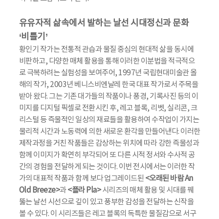
유유자적 삶속에서 발하는 날선 시대정신과 문화
‘비틀기’
황인기 작가는 전통적 관습과 물질 중심의 현대적 삶을 동시에
비판하고, 다양한 매체 활용을 통해 이러한 이분법을 적극적으
로 극복하려는 실험성을 보여주어, 1997년 국립현대미술관 올
해의 작가, 2003년 베니스비엔날레 한국 대표 작가로서 주목을
받아 왔다. 그는 기존 대가들의 작품이나 풍경, 기록사진 등의 이
미지를 디지털 픽셀로 전환시킨 후, 레고 블록, 리벳, 실리콘, 크
리스털 등 즉물적인 일상의 재료들을 활용하여 수작업이 가지는
물리적 시간과 노동력에 의한 새로운 환각을 만들어낸다. 이러한
제작과정을 거친 작품들은 감상하는 위치에 따라 강한 즉물성과
함께 이미지가 확연히 부각되어 또 다른 시적 정서와 수사적 공
간의 경험을 전달하게 되는 것이다. 이번 전시에서는 이러한 작
가의 대표적 작품과 함께 보다 업그레이드된
<오래된 바람 An
Old Breeze>
과
<플라 Pla>
시리즈의 매체 활용 및 시대를 꿰
뚫는 날선 시선으로 깊이 있고 풍부한 감성을 전달하는 신작을
볼 수 있다. 이 시리즈들은 레고 블록의 독특한 물질감으로 서구