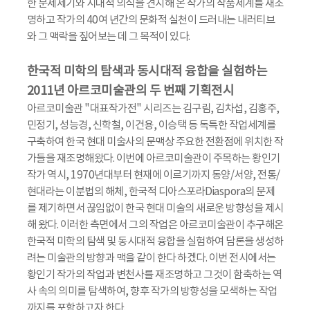
한 문제제기와 시대적 의식을 견지해 온 작가의 작품세계를 재조
명하고 작가의 40여 년간의 문화적 실천이 드러내는 내러티브
와 그 맥락을 짚어보는 데 그 목적이 있다.
한국적 미학의 탐색과 동시대적 융합을 실험하는
2011년 아르코미술관의 두 번째 기획전시
아르코미술관 "대표작가전" 시리즈는 김구림, 김차섭, 김홍주,
민정기, 성능경, 신학철, 이건용, 이승택 등 독특한 작업세계를
구축하여 한국 현대 미술사의 문맥상 주요한 전환점에 위치한 작
가들을 재조명해왔다. 이번에 아르코미술관이 주목하는 황인기
작가 역시, 1970년대부터 현재에 이르기까지 동양/서양, 전통/
현대라는 이분법의 해체, 한국적 디아스포라Diaspora의 문제
를 제기하면서 끊임없이 한국 현대 미술의 새로운 방향성을 제시
해 왔다. 이러한 측면에서 그의 작업은 아르코미술관이 추구해온
한국적 미학의 탐색 및 동시대적 융합을 실험하여 담론을 생성하
려는 미술관의 방향과 맥을 같이 한다 하겠다. 이번 전시에서는
황인기 작가의 작업과 변천사를 재조명하고 그것이 함축하는 역
사 속의 의미를 탐색하여, 향후 작가의 방향성을 모색하는 작업
까지를 포함하고자 한다.