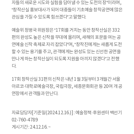
자들의 새로운 시도와 실험을 담아낼 수 있는 도전의 장”이라며,
“창작산실 홍보대사가 되어 대중들이 기초예술 창작공연에 많은
관심을 가질 수 있도록 힘쓰겠다”고 말했다.
예술위 정병국 위원장은 “17회를 거치는 동안 창작산실은 332
편의 완성도 높은 신작을 무대에 올리며, 새해의 포문을 여는 공
연예술 신작 축제로 자리 잡았다”며, “창작진에게는 새롭게 도전
할 수 있는 용기를 주고, 관객에게는 완성도 있는 신선한 공연을
만나게 하는 창작산실이 되도록 지원을 아끼지 않겠다”고 전했
다.
17회 창작산실 31편의 신작은 내년 1월 3일부터 3개월간 서울
아르코·대학로예술극장, 국립극장, 세종문화회관 등 20여 개 공
연장에서 관객들과 만난다.
자료담당자[기준일(2024.12.16.)] : 예술정책·후원센터 백선기
02-760-4789
게시기간 : 24.12.16. ~