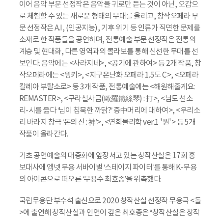
이어 음악 부문 선정작은 음악을 귀로만 듣는 것이 아닌, 오감으
로 체험할 수 있는 새로운 형태의 무대를 올리고, 창작오페라 부
문 선정작은 A.I, (인공지능), 기후 위기 등 인류가 직면한 문제를
소재로 한 작품들을 공연하며, 전통예술 부문 선정작은 전통의
계승 및 현대화, 다른 영역과의 콜라보를 통해 신선한 무대를 선
보인다. 음악에는 <사라지네>, <공기에 관하여> 등 2개 작품, 창
작오페라에는 <윙키>, <지구온난화 오페라 1.5도 C>, <오페라
칼레아 부탈소로> 등 3개 작품, 전통예술에는 <해원해줄게요:
REMASTER>, <구라철사금(歐羅鐵絲琴) : 打>, <남도 선소
리-시를 읊다 ‘님이 침묵한 까닭?’ 중中머리에 대하여>, <우리소
리 바라지 창극 ‘돈의 신 : 神’>, <연희물리학 ver.1 '원'> 등 5개
작품이 올라간다.
기초 공연예술의 대중화에 앞장서고 있는 창작산실은 17회 홍
보대사에 엠넷 무용 서바이벌 ‘스테이지 파이터’를 통해 K-무용
의 아이콘으로 떠오른 ‘무용수 최호종’을 위촉했다.
국립무용단 부수석 출신으로 2020 창작산실 선정작 무용극 <돌
>에 출연해 창작산실과 인연이 깊은 최호종은 “창작산실은 창작