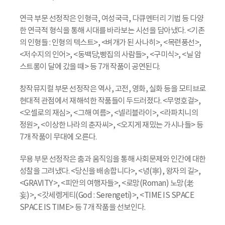
연극 부문 선정작은 인형극, 여성국극, 다큐멘터리 기법 등 다양
한 연극적 형식을 통해 시대를 바라보는 시선을 담아냈다. <기존
의 인형들 : 인형의 텍스트>, <벼개가 된 사나히>, <목련풍선>,
<저수지의 인어>, <동백당;빵집의 사람들>, <구미식>, <닐 암
스트롱이 달에 갔을 때> 등 7개 작품이 공연된다.
창작뮤지컬 부문 선정작은 역사, 고전, 영화, 실화 등을 모티브로
현대적 관점에서 재해석한 작품들이 두드러졌다. <무명호걸>,
<오셀로의 재심>, <그해 여름>, <넬리블라이>, <라파치니의
정원>, <이상한 나라의 춘자씨>, <오지게 재밌는 가시나들> 등
7개 작품이 무대에 오른다.
무용 부문 선정작은 춤과 움직임을 통해 사회문제와 인간에 대한
성찰을 그려냈다. <당신을 배송합니다>, <녕(寧), 왕자의 길>,
<GRAVITY>, <피안의 여행자들>, <로망(Roman) 노망(老
妄)>, <갓세렝게티(God : Serengeti)>, <TIME IS SPACE
SPACE IS TIME> 등 7개 작품을 선보인다.