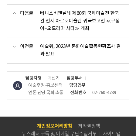
다음글
베니스비엔날레 제60회 국제미술전 한국
관 전시 아르코미술관 귀국보고전 ≪구정
아–오도라마 시티≫ 개최
이전글
예술위, 2023년 문화예술활동현황조사 결
과 발표
담당자명
백선기
담당부서
예술후원·홍보센터
담당업무
언론 담당
국회 소통
전화번호
02-760-4789
개인정보처리방침
저작권정책
뉴스레터 구독 및 이메일 무단수집거부
사이트맵