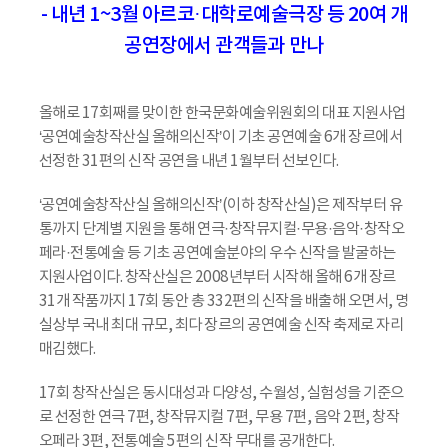
- 내년 1~3월 아르코·대학로예술극장 등 20여 개
공연장에서 관객들과 만나
올해로 17회째를 맞이한 한국문화예술위원회의 대표 지원사업
‘공연예술창작산실 올해의신작’이 기초 공연예술 6개 장르에서
선정한 31편의 신작 공연을 내년 1월부터 선보인다.
‘공연예술창작산실 올해의신작’(이하 창작산실)은 제작부터 유
통까지 단계별 지원을 통해 연극·창작뮤지컬·무용·음악·창작오
페라·전통예술 등 기초 공연예술분야의 우수 신작을 발굴하는
지원사업이다. 창작산실은 2008년부터 시작해 올해 6개 장르
31개 작품까지 17회 동안 총 332편의 신작을 배출해 오면서, 명
실상부 국내 최대 규모, 최다 장르의 공연예술 신작 축제로 자리
매김했다.
17회 창작산실은 동시대성과 다양성, 수월성, 실험성을 기준으
로 선정한 연극 7편, 창작뮤지컬 7편, 무용 7편, 음악 2편, 창작
오페라 3편, 전통예술 5편의 신작 무대를 공개한다.