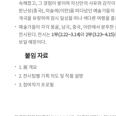
숙해졌고, 그 경험이 쌓이며 자신만의 사유와 감각이 
윈난성(중국), 마술레(이란)을 떠다녔던 예술가들의
개국을 유랑하며 잠시 일상을 떠나 색다른 여행을 즐길
예술가들이 각각 몽골, 남극, 중국, 이란에서 분투한
전시된다. 전시는
1부(2.22~3.14)
와
2부(3.23~4.15)
보일 예정이다.
붙임 자료
1.
展 개요
2. 전시팀별 기획 의도 및 작품 설명
3. 참여작가 프로필