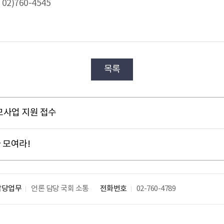
2)760-4545
목록
모사업 지원 접수
 모여라!
담당업무
언론 담당
국회 소통
전화번호
02-760-4789