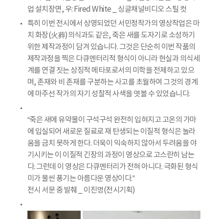
업 설치장면, 우: Fired White _ 싱글채널비디오 스틸 컷
특히 이번 전시에서 상영되었던 서민정작가의 영상작업은 마
치 화장(火葬)의식과도 같은, 죽은 새를 도자기로 소성하기
위한 제작과정이 담겨 있습니다. 그것은 단순히 이번 작품의
제작과정을 찍은 다큐멘터리적 형식이 아니라 현실과 의식세
계를 연결 짓는 상징적 메타포로서의 미학을 전제하고 있으
며, 존재와 비 존재를 구분하는 사고를 초월하여 그것의 경계
에 마주선 작가의 자기 성찰적 사색을 엿볼 수 있었습니다.
“죽은 새에 유약물이 구석구석 완전히 입혀지고 고온의 가마
에 입실되어 새로운 질료로 재 탄생되는 이질적 형식은 놀라
움을 금치 못하게 한다. 더욱이 익숙하지 않아서 두려움을 야
기시키는 이 이질적 긴장의 과정이 영상으로 고스란히 남는
다. 그런데 이 영상은 다큐멘터리가 전혀 아니다. 극화된 형식
미가 물씬 풍기는 아름다운 영상이다.”
전시 서문 중 발췌 _ 이진명(전시기획)