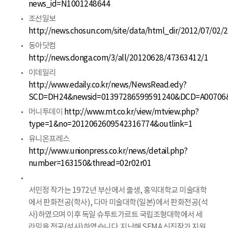
news_id=N1001248644
조선일보
http://news.chosun.com/site/data/html_dir/2012/07/02
동아닷컴
http://news.donga.com/3/all/20120628/47363412/1
이데일리
http://www.edaily.co.kr/news/NewsRead.edy?
SCD=DH24&newsid=01397286599591240&DCD=A00706
머니투데이
http://www.mt.co.kr/view/mtview.php?
type=1&no=2012062609542316774&outlink=1
유니온프레스
http://www.unionpress.co.kr/news/detail.php?
number=163150&thread=02r02r01
서민정 작가는 1972년 부산에서 출생, 홍익대학교 미술대학
에서 판화전공(학사), 다마 미술대학(일본)에서 판화전공(석
사)하였으며 이후 독일 슈투트가르트 국립조형대학에서 세
라믹을 전공(석사)하였습니다. 지난해 SEMA 신진작가 지원