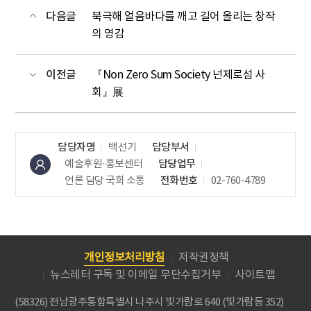
다음글
북극해 얼음바다를 깨고 길어 올리는 창작
의 영감
이전글
『Non Zero Sum Society 넌제로섬 사
회』展
담당자명
백선기
담당부서
예술후원·홍보센터
담당업무
언론 담당
국회 소통
전화번호
02-760-4789
개인정보처리방침
저작권정책
뉴스레터 구독 및 이메일 무단수집거부
사이트맵
(58326) 전남광주통합특별시 나주시 빛가람로 640 (빛가람동 352)