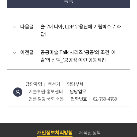
목록
다음글
슬로베니아, LDP 무용단에 기립박수로 화
답!
이전글
공공미술 Talk 시리즈 ‘공공’의 조건 ‘예
술’의 선택_‘공공성’이란 공동작업
담당자명
백선기
담당부서
예술후원·홍보센터
담당업무
언론 담당
국회 소통
전화번호
02-760-4789
개인정보처리방침
저작권정책