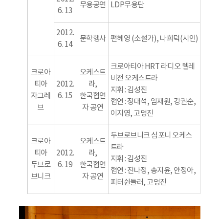
무용공연
LDP무용단
6. 13
2012.
문학행사
편혜영 (소설가), 나희덕(시인)
6. 14
크로아티아 HRT 라디오 텔레
크로아
오케스트
비전 오케스트라
티아
2012.
라,
지휘 : 김성진
자그레
6. 15
한국협연
협연 : 정대석, 임재원, 강권순,
브
자 공연
이지영, 고명진
두브로브니크 심포니 오케스
크로아
오케스트
트라
티아
2012.
라,
지휘 : 김성진
두브로
6. 19
한국협연
협연 : 진나정, 송지윤, 안정아,
브니크
자 공연
피터쉰들러, 고명진