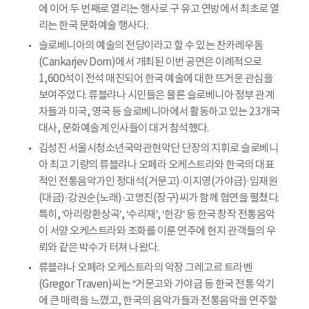
에 이어 두 번째로 열리는 행사로 구 유고 연방에서 최초로 열
리는 한국 문화예술 행사다.
슬로베니아의 예술의 전당이라고 할 수 있는 찬카레우돔
(Cankarjev Dom)에서 개최된 이번 공연은 이례적으로
1,600석이 전석 매진되어 한국 예술에 대한 뜨거운 관심을
보여주었다. 류블랴나 시민들은 물론 슬로베니아 정부 관계
자들과 미국, 영국 등 슬로베니아에서 활동하고 있는 23개국
대사, 문화예술계 인사들이 대거 참석했다.
김성진 서울시청소년국악관현악단 단장의 지휘로 슬로베니
아 최고 기량의 류블랴나 오페라 오케스트라와 한국의 대표
적인 전통음악가인 정대석(거문고)·이지영(가야금)·임재원
(대금)·강권순(노래)·고명진(장구)씨가 함께 협연을 펼쳤다.
특히, ‘아리랑환상곡’, ‘수리재’, ‘한강’ 등 한국 창작 전통음악
이 서양 오케스트라와 조화를 이룬 연주에 현지 관객들의 우
뢰와 같은 박수가 터져 나왔다.
류블랴나 오페라 오케스트라의 악장 그레고르 트라벤
(Gregor Traven)씨는 “거문고와 가야금 등 한국 전통 악기
에 큰 매력을 느꼈고, 한국의 음악가들과 전통음악을 연주할