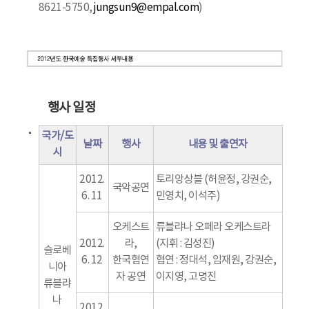
8621-5750,
jungsun9@empal.com
)
행사 일정
국가/도
날짜
행사
내용 및 출연자
시
2012.
토리앙상블 (허윤정, 강권순,
국악공연
6. 11
민영치, 이석주)
오케스트
류블랴나 오페라 오케스트라
2012.
라,
(지휘 : 김성진)
슬로베
6. 12
한국협연
협연 : 정대석, 임재원, 강권순,
니아
자 공연
이지영, 고명진
류블랴
나
2012.