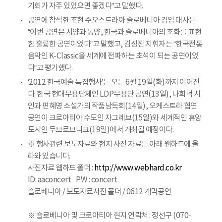
기회가 자주 있었으면 좋겠다”고 말했다.
공연에 참석한 조현 주오스트라아 슬로베니아 겸임 대사는
“이번 공연은 서양과 동양, 한국과 슬로베니아의 조화를 표현
한 훌륭한 공연이었다”고 말했고, 김성진 지휘자는 “한국전통
음악인 K-Classic을 세계에 전파하는 초석이 되는 공연이었
다”고 평가했다.
‘2012 한국예술 특집행사’는 오는 6월 19일(화)까지 이어진
다. 한국 현대무용단체인 LDP무용단 공연(13일), 나희덕 시
인과 편혜영 소설가의 작품낭독회(14일), 오케스트라 협연
공연이 크로아티아 수도인 자그레브(15일)와 세계적인 휴양
도시인 두브로브니크(19일)에서 개최될 예정이다.
※ 행사관련 보도자료와 현지 사진 자료는 아래 웹하드에 올
라와 있습니다.
사진자료 웹하드 폴더 :
http://www.webhard.co.kr
ID: aaconcert PW : concert
슬로베니아 / 보도자료사진 폴더 / 0612 개막공연
※ 슬로베니아 및 크로아티아 현지 연락처 : 정선구 (070-