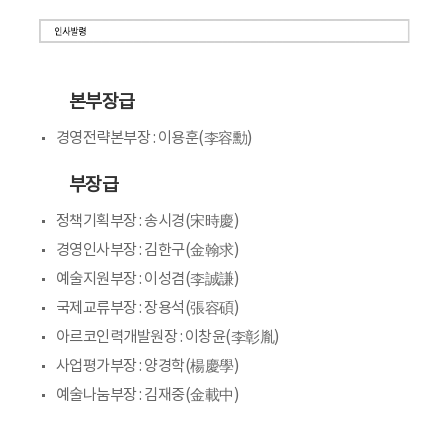
본부장급
경영전략본부장 : 이용훈(李容勳)
부장급
정책기획부장 : 송시경(宋時慶)
경영인사부장 : 김한구(金翰求)
예술지원부장 : 이성겸(李誠謙)
국제교류부장 : 장용석(張容碩)
아르코인력개발원장 : 이창윤(李彰胤)
사업평가부장 : 양경학(楊慶學)
예술나눔부장 : 김재중(金載中)