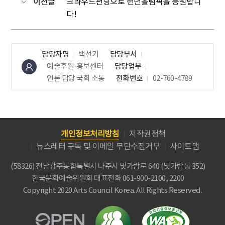
이전글
크라우드펀딩으로 런던올림픽을 응원합니
다!
담당자명
백선기
담당부서
예술후원·홍보센터
담당업무
언론 담당
국회 소통
전화번호
02-760-4789
개인정보처리방침
저작권정책
뉴스레터 구독 및 이메일 무단수집거부
사이트맵
(58326) 전남광주통합특별시 나주시 빛가람로 640 (빛가람동 352)
한국문화예술위원회
대표전화 061-900-2100, 2200
Copyright 2020 Arts Council Korea. All Rights Reserved.