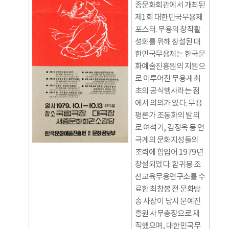
종문화회관에서 개최된
제1회 대한민국무용제
포스터. 무용의 창작활
성화를 위해 창설된 대
한민국무용제는 한국문
화예술진흥원의 지원으
로 이루어진 무용계 최
초의 공식행사라는 점
에서 의의가 있다. 무용
평론가 조동화의 발의
로 여석기, 김정옥 등 연
극계의 문화지성들의
조력에 힘입어 1979년
창설되었다. 함귀봉 조
선교육무용연구소를 수
료한 최창봉 전 문화방
송 사장이 당시 문예진
흥원 사무총장으로 재
직했으며, 대한민국무