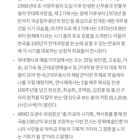
1900년대 초 서양무용의 도입 이후 탄생한 신무용과 전통무
용의 무대화과정을, 제 2기에서는 광복 이후부터 1970년 중
반까지 국공립무용단의 창단 등 중심으로 전개된 새한국무용
건설 시기 모습을, 마지막으로 제 3기에서는 1970년대 중반
부터 현재에 이르는 시기 춤의 주요 흐름을 소개한다. 아울러
한국춤 100년의 전개과정을 한 눈에 살필 수 있는 연표와 함
께 각 시기를 대표하는 상징적 자료들이 전시된다.
부대행사로 예술가의집에서는 오는 29일 유민영, 고승길, 이
송, 성기숙 등 근대공연예술사 및 근대무용 연구의 대표 학자
들이 모여 ‘한국근대무용사의 재발견’이란 주제로 학술세미
나를 가질 예정이며, 연낙재에서는 3월 매주 목요일 탄생
100주년을 넘긴 한성준, 최승희, 조택원, 김천흥 등 춤 선구
자의 업적을 되짚어 보는 ‘영상으로 보는 춤의 거장 四人四色
(사인사색)’이 열린다.
ARKO 오광수 위원장은 “춤 자료의 시각화, 역사화를 통해 한
국춤 100년의 유산을 조망하는 이번 전시는 문화예술인뿐 아
니라 시민들로 하여금 무용의 기록적 가치와 그 향훈을 느끼
는 기회가 될 것”이라고 말했다.