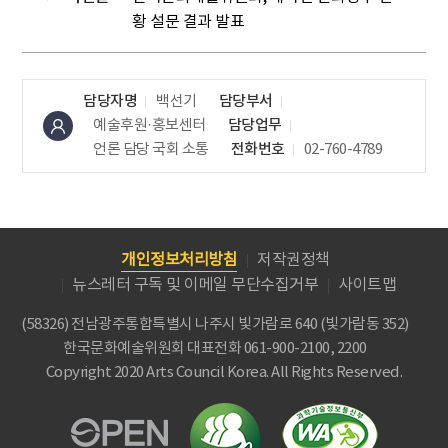
황 설문 결과 발표
담당자명
백선기
담당부서
예술후원·홍보센터
담당업무
언론 담당
국회 소통
전화번호
02-760-4789
개인정보처리방침
저작권정책
뉴스레터 구독 및 이메일 무단수집거부
사이트맵
(58326) 전남광주통합특별시 나주시 빛가람로 640 (빛가람동 352)
한국문화예술위원회
대표전화 061-900-2100, 2200
Copyright 2020 Arts Council Korea. All Rights Reserved.