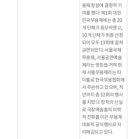
용제 창설에 결정적 기
여를 했다. 제1회 대한
민국무용제에는 총 20
개 단체가 응모하였고,
10개 단체가 최종 선정
되어 모두 13회에 걸쳐
공연되었다. 서울국제
무용제, 서울공연예술
제라는 명칭을 거쳐 현
재 서울무용제라는 타
이틀로 한국무용협회에
서 주관하고 있으며, 작
년까지 총 32회의 행사
를 치렀다. 창작의 산실
로 극장예술춤의 미학
적 진화를 이끈 무용계
대표적 공식행사로 자
리매김되고 있다.