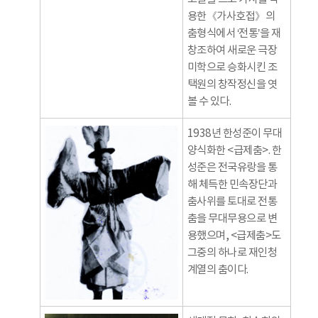
용한《가사호접》의
춤형식에서 ‘전통’을 재
창조하여 새로운 극장
미학으로 승화시킨 조
택원의 창작정신을 엿
볼 수 있다.
1938년 한성준이 무대
양식화한 <급제춤>. 한
성준은 전국유랑을 통
해 체득한 민속장단과
춤사위를 토대로 전통
춤을 무대무용으로 변
용했으며, <급제춤>도
그중의 하나로 재인청
계열의 춤이다.