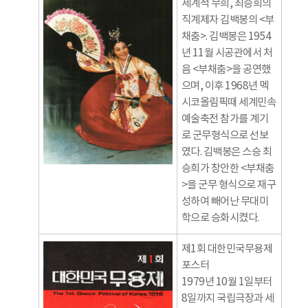
세계적 무희, 최승희의
직계제자 김백봉의 <부
채춤>. 김백봉은 1954
년 11월 시공관에서 처
음 <부채춤>을 공연했
으며, 이후 1968년 멕
시코올림픽때 세계민속
예술축전 참가를 계기
로 군무형식으로 선보
였다. 김백봉은 스승 최
승희가 창안한 <부채춤
>을 군무 형식으로 재구
성하여 빼어난 무대미
학으로 승화시켰다.
제1회 대한민국무용제
포스터
1979년 10월 1일부터
8일까지 국립극장과 세