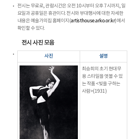
전시는 무료로, 관람시간은 오전 10시부터 오후 7시까지, 일
요일과 공휴일은 휴관이다. 전시와 부대행사에 대한 자세한
내용은 예술가의집 홈페이지(
artisthouse.arko.or.kr
)에서
확인할 수 있다.
전시 사진 모음
사진
설명
최승희의 초기 현대무
용 스타일을 엿볼 수 있
는 작품 <빛을 구하는
사람>(1931)