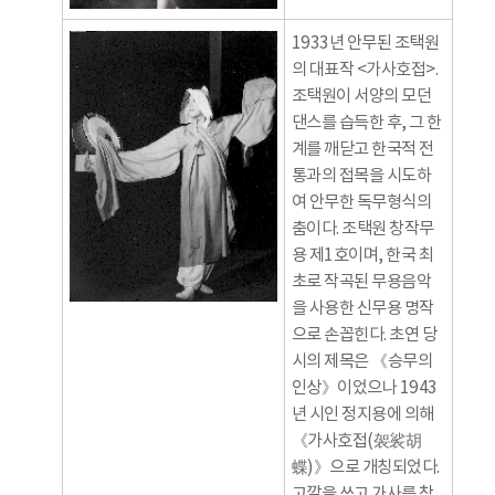
1933년 안무된 조택원
의 대표작 <가사호접>.
조택원이 서양의 모던
댄스를 습득한 후, 그 한
계를 깨닫고 한국적 전
통과의 접목을 시도하
여 안무한 독무형식의
춤이다. 조택원 창작무
용 제1호이며, 한국 최
초로 작곡된 무용음악
을 사용한 신무용 명작
으로 손꼽힌다. 초연 당
시의 제목은 《승무의
인상》이었으나 1943
년 시인 정지용에 의해
《가사호접(袈裟胡
蝶)》으로 개칭되었다.
고깔을 쓰고 가사를 착