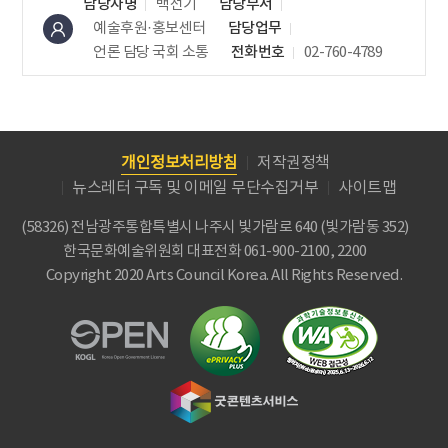
담당자명
백선기
담당부서
예술후원·홍보센터
담당업무
언론 담당
국회 소통
전화번호
02-760-4789
개인정보처리방침
저작권정책
뉴스레터 구독 및 이메일 무단수집거부
사이트맵
(58326) 전남광주통합특별시 나주시 빛가람로 640 (빛가람동 352)
한국문화예술위원회
대표전화 061-900-2100, 2200
Copyright 2020 Arts Council Korea. All Rights Reserved.