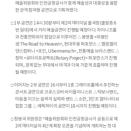
예술위원회와 인천공항공사가 함께 예술성과 대중성을 융합
한 관객 참여형 공연으로 기획하였다.
□ 1부 공연은 14시 30분부터 제2여객터미널 출국장(출발층 6
번 일대)에서 거리 예술공연이 진행될 예정이다. 차이니즈폴
과 전통연희와의 협업으로 이루어진 △봉앤줄 <외봉인
생:The Road to Heaven>, 현대무용 퍼포먼스 △멜랑콜리
댄스컴퍼니 <초인, Ubermensch>, 전통예술 브라스밴드 △
청악 <로터리프로젝트(Rotary Project)> 퍼포먼스가 진행
되며, 경계 없는 무대에서 여객과 더욱 가깝게 호흡하며 진행
될 예정이다.
□ 이어지는 2부 공연은 16시부터 1층 그레이트홀에서 추진하는
콘서트 공연으로 크로스오버 바이올리니스트 △탁보늬밴드,
마음을 이끄는 음색의 실력파 밴드 △소란, 3인조 얼터너티브
힙합 그룹 △ 에픽하이의 공연이 18시까지 진행될 예정이다.
□ 정병국 위원장은 “예술위원회와 인천공항공사가 공동으로 제
2여객터미널의 4단계 확장 오픈을 기념하며 개최하는 첫 대