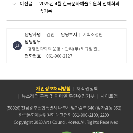
이전글
2025년 4월 한국문화예술위원회 전체회의
속기록
담당자명
김원
담당부서
기획조정팀
담당업무
경영전략회의 운영‧관리(부)
제규정 관...
전화번호
061-900-2127
개인정보처리방침
저작권정책
뉴스레터 구독 및 이메일 무단수집거부
사이트맵
(58326) 전남광주통합특별시 나주시 빛가람로 640 (빛가람동 352)
한국문화예술위원회
대표전화 061-900-2100, 2200
Copyright 2020 Arts Council Korea. All Rights Reserved.