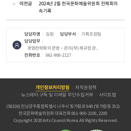
이전글
2024년 2월 한국문화예술위원회 전체회의
속기록
담당자명
김원
담당부서
기획조정팀
담당업무
경영전략회의 운영‧관리(부)
제규정 관...
전화번호
061-900-2127
개인정보처리방침
저작권정책
뉴스레터 구독 및 이메일 무단수집거부
사이트맵
(58326) 전남광주통합특별시 나주시 빛가람로 640 (빛가람동 352)
한국문화예술위원회
대표전화 061-900-2100, 2200
Copyright 2020 Arts Council Korea. All Rights Reserved.