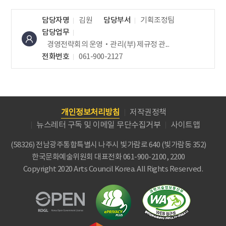
담당자명
김원
담당부서
기획조정팀
담당업무
경영전략회의 운영‧관리(부)
제규정 관...
전화번호
061-900-2127
개인정보처리방침
저작권정책
뉴스레터 구독 및 이메일 무단수집거부
사이트맵
(58326) 전남광주통합특별시 나주시 빛가람로 640 (빛가람동 352)
한국문화예술위원회
대표전화 061-900-2100, 2200
Copyright 2020 Arts Council Korea. All Rights Reserved.