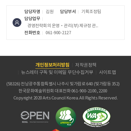
담당자명
김원
담당부서
기획조정팀
담당업무
경영전략회의 운영‧관리(부)
제규정 관...
전화번호
061-900-2127
개인정보처리방침
저작권정책
뉴스레터 구독 및 이메일 무단수집거부
사이트맵
(58326) 전남광주통합특별시 나주시 빛가람로 640 (빛가람동 352)
한국문화예술위원회
대표전화 061-900-2100, 2200
Copyright 2020 Arts Council Korea. All Rights Reserved.