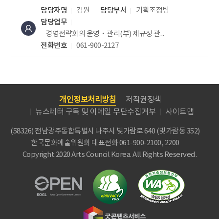
담당자명
김원
담당부서
기획조정팀
담당업무
경영전략회의 운영‧관리(부)
제규정 관...
전화번호
061-900-2127
개인정보처리방침
저작권정책
뉴스레터 구독 및 이메일 무단수집거부
사이트맵
(58326) 전남광주통합특별시 나주시 빛가람로 640 (빛가람동 352)
한국문화예술위원회
대표전화 061-900-2100, 2200
Copyright 2020 Arts Council Korea. All Rights Reserved.