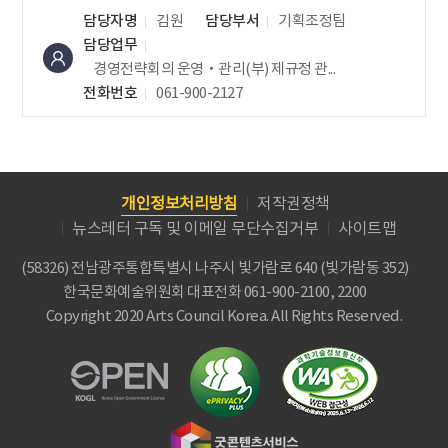
담당자명
김원
담당부서
기획조정팀
담당업무
경영전략회의 운영‧관리(부)
제규정 관...
전화번호
061-900-2127
개인정보처리방침
저작권정책
뉴스레터 구독 및 이메일 무단수집거부
사이트맵
(58326) 전남광주통합특별시 나주시 빛가람로 640 (빛가람동 352)
한국문화예술위원회
대표전화 061-900-2100, 2200
Copyright 2020 Arts Council Korea. All Rights Reserved.