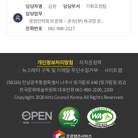
담당자명
김원
담당부서
기획조정팀
담당업무
경영전략회의 운영‧관리(부)
제규정 관...
전화번호
061-900-2127
개인정보처리방침
저작권정책
뉴스레터 구독 및 이메일 무단수집거부
사이트맵
(58326) 전남광주통합특별시 나주시 빛가람로 640 (빛가람동 352)
한국문화예술위원회
대표전화 061-900-2100, 2200
Copyright 2020 Arts Council Korea. All Rights Reserved.