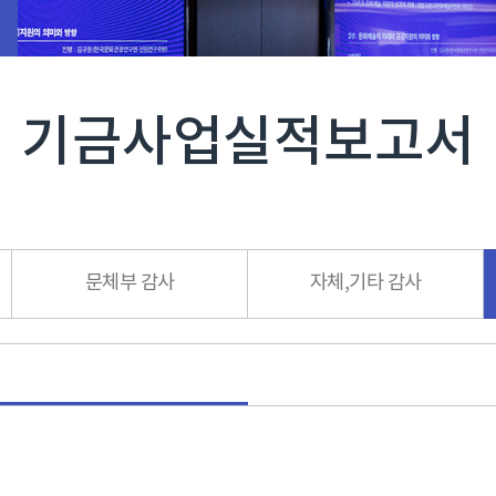
기금사업실적보고서
문체부 감사
자체,기타 감사