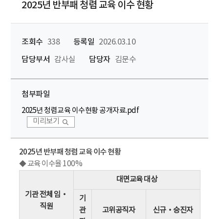
2025년 반부패 청렴 교육 이수 현황
조회수
338
등록일
2026.03.10
담당부서
감사실
담당자
김문수
첨부파일
2025년 청렴교육 이수현황 공개자료.pdf
미리보기
2025년 반부패 청렴 교육 이수 현황
◆ 교육 이수율 100%
대면교육 대상
기관 전체 임‧
기
직원
관
고위공직자
신규‧승진자