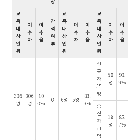
장
교
교
교
육
참
육
육
이
이
이
이
이
이
대
석
대
대
수
수
수
수
수
수
상
여
상
상
자
율
자
율
자
율
인
부
인
인
원
원
원
신
규
50
90.
자
명
9%
55
명
306
306
10
83.
O
6명
5명
명
명
0%
3%
승
진
18
85.
자
명
7%
21
명