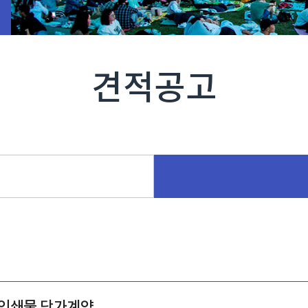
견적공고
회 인쇄물 단가계약