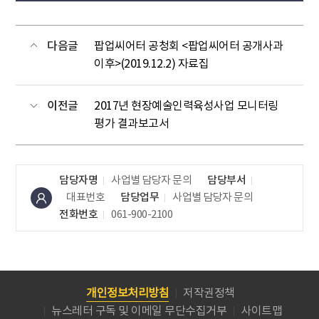
다음글
팝업씨어터 공청회 <팝업씨어터 공개사과
이후>(2019.12.2) 자료집
이전글
2017년 현장예술인력육성사업 모니터링
평가 결과보고서
담당자명
사업별 담당자 문의
담당부서
대표번호
담당업무
사업별 담당자 문의
전화번호
061-900-2100
개인정보처리방침
저작권정책
뉴스레터 구독 및 이메일 무단수집거부
사이트맵