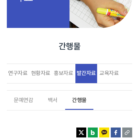
간행물
발간자료
연구자료
현황자료
홍보자료
교육자료
간행물
문예연감
백서