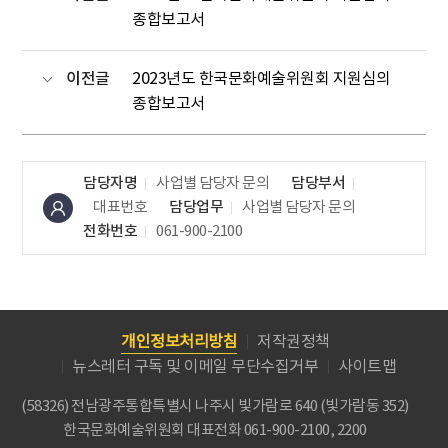
종합보고서
이전글
2023년도 한국문화예술위원회 지원심의
종합보고서
담당자명
사업별 담당자 문의
담당부서
대표번호
담당업무
사업별 담당자 문의
전화번호
061-900-2100
개인정보처리방침
저작권정책
뉴스레터 구독 및 이메일 무단수집거부
사이트맵
(58326) 전남광주통합특별시 나주시 빛가람로 640 (빛가람동 352)
한국문화예술위원회
대표전화 061-900-2100, 2200