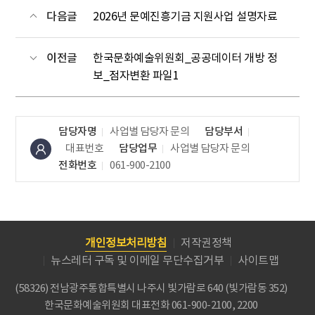
다음글
2026년 문예진흥기금 지원사업 설명자료
이전글
한국문화예술위원회_공공데이터 개방 정
보_점자변환 파일1
담당자명
사업별 담당자 문의
담당부서
대표번호
담당업무
사업별 담당자 문의
전화번호
061-900-2100
개인정보처리방침
저작권정책
뉴스레터 구독 및 이메일 무단수집거부
사이트맵
(58326) 전남광주통합특별시 나주시 빛가람로 640 (빛가람동 352)
한국문화예술위원회
대표전화 061-900-2100, 2200