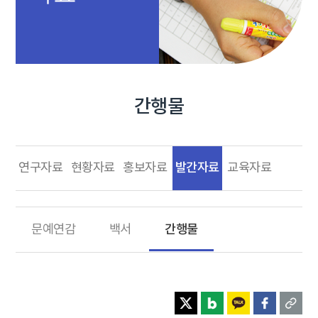
간행물
발간자료
연구자료
현황자료
홍보자료
교육자료
간행물
문예연감
백서