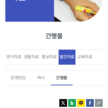
간행물
발간자료
연구자료
현황자료
홍보자료
교육자료
간행물
문예연감
백서