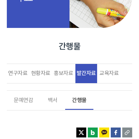
간행물
발간자료
연구자료
현황자료
홍보자료
교육자료
간행물
문예연감
백서