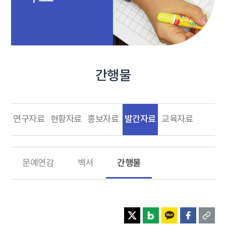
간행물
발간자료
연구자료
현황자료
홍보자료
교육자료
간행물
문예연감
백서