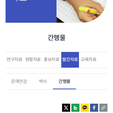
간행물
발간자료
연구자료
현황자료
홍보자료
교육자료
간행물
문예연감
백서