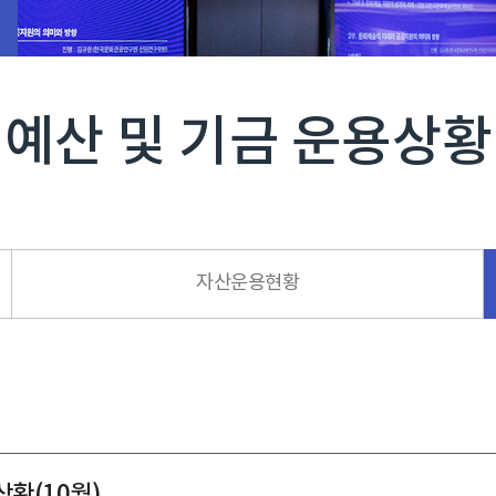
예산 및 기금 운용상황
자산운용현황
상황(10월)