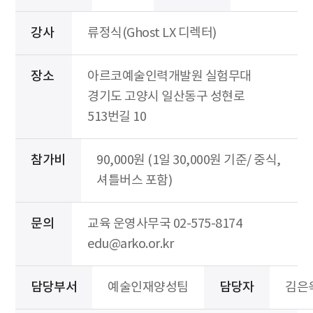
강사
류정식(Ghost LX 디렉터)
장소
아르코예술인력개발원 실험무대
경기도 고양시 일산동구 성현로
513번길 10
참가비
90,000원 (1일 30,000원 기준/ 중식,
셔틀버스 포함)
문의
교육 운영사무국 02-575-8174
edu@arko.or.kr
담당부서
예술인재양성팀
담당자
김은