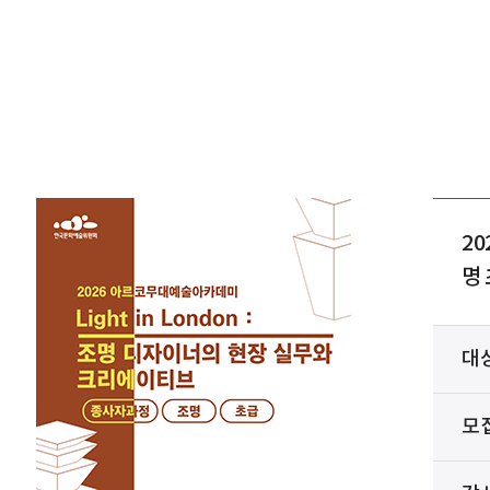
2
명 
대
모