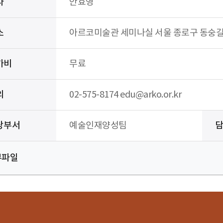
사
안효영
소
아르코미술관 세미나실 서울 종로구 동숭
가비
무료
의
02-575-8174 edu@arko.or.kr
당부서
예술인재양성팀
부파일