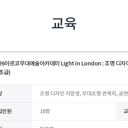
교육
026아르코무대예술아카데미 Light in London : 조명
초급)
상
조명 디자인 지망생, 무대조명 관계자, 공연
집인원
18명
교