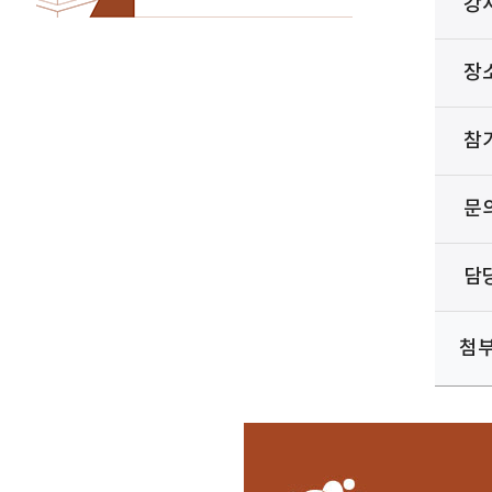
강
장
참
문
담
첨